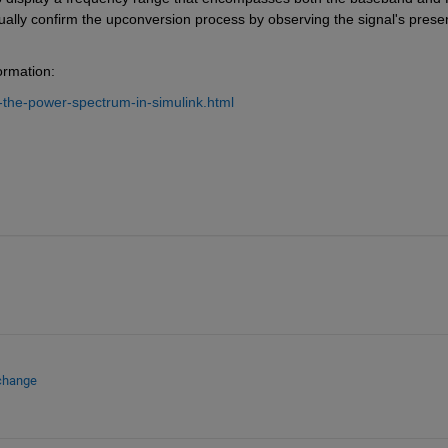
isually confirm the upconversion process by observing the signal's prese
ormation: 
the-power-spectrum-in-simulink.html
xchange