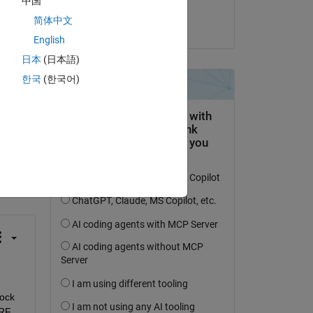
中国
Lokesh
is 
简体中文
le 24 Avr 2024
English
日本
(日本語)
한국
(한국어)
uestion.
’activité
ock 
RF 