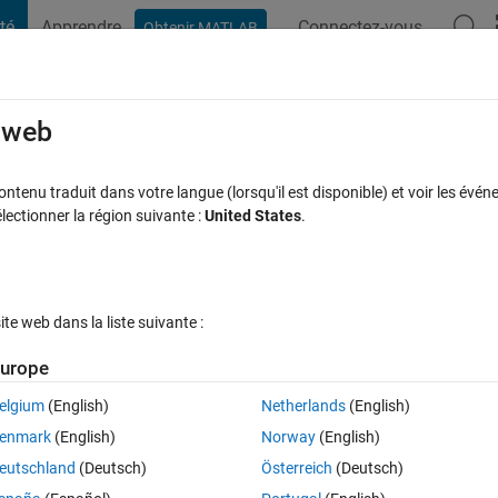
té
Apprendre
Connectez-vous
Obtenir MATLAB
t Playground
Discussions
Compétitions
Blogs
Publication
rcourir
FAQ MATLAB
Plus
e web
ed output at 2.4GHz?
tenu traduit dans votre langue (lorsqu'il est disponible) et voir les événe
ctionner la région suivante :
United States
.
 à jour 24 Avr 2024
28 Vues (30 jours)
e web dans la liste suivante :
urope
elgium
(English)
Netherlands
(English)
0 votes
enmark
(English)
Norway
(English)
f 1-2 MHz to 2.4GHz.
eutschland
(Deutsch)
Österreich
(Deutsch)
nsmission.