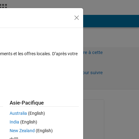
Plus
Connectez-vous pour répondre à cette
ments et les offres locales. D’après votre
question.
Partager
Connectez-vous pour suivre
l’activité
Asie-Pacifique
Question posée :
Australia
(English)
S_Rajashree
India
(English)
le 9 Déc 2021
New Zealand
(English)
Réponse apportée :