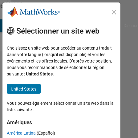
Passer au contenu
MATLAB
Answers
AB Answers
File Exchange
Cody
AI Chat Playground
Discuss
Sélectionner un site web
Choisissez un site web pour accéder au contenu traduit
dans votre langue (lorsqu'il est disponible) et voir les
How
événements et les offres locales. D’après votre position,
nous vous recommandons de sélectionner la région
do I
suivante :
United States
.
merge
two
United States
figures
Vous pouvez également sélectionner un site web dans la
into
liste suivante :
one?
Amériques
Janna
América Latina
(Español)