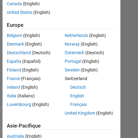
Hinchliff
Canada
(English)
13
United States
(English)
Déc
2021
Europe
1
Réponse
Belgium
(English)
Netherlands
(English)
Denmark
(English)
Norway
(English)
Mise
Deutschland
(Deutsch)
Österreich
(Deutsch)
à
España
(Español)
Portugal
(English)
jour
13
Finland
(English)
Sweden
(English)
Déc
France
(Français)
Switzerland
2021
Ireland
(English)
Deutsch
36 Vues
Italia
(Italiano)
English
(30 jours)
Luxembourg
(English)
Français
United Kingdom
(English)
Asie-Pacifique
Australia
(English)