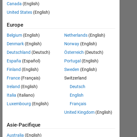
the end
Canada
(English)
of the
United States
(English)
vector?
Europe
Belgium
(English)
Netherlands
(English)
giancarlo
Denmark
(English)
Norway
(English)
maldonado
Deutschland
(Deutsch)
Österreich
(Deutsch)
cardenas
15
España
(Español)
Portugal
(English)
Déc
Finland
(English)
Sweden
(English)
2021
France
(Français)
Switzerland
1
Réponse
Ireland
(English)
Deutsch
Italia
(Italiano)
English
Réponse
Luxembourg
(English)
Français
acceptée
United Kingdom
(English)
Mise
Asie-Pacifique
à
jour
Australia
(English)