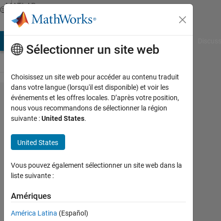
Passer au contenu
MATLAB
Answers
AB Answers
File Exchange
Cody
AI Chat Playground
Discuss
Sélectionner un site web
Choisissez un site web pour accéder au contenu traduit
dans votre langue (lorsqu'il est disponible) et voir les
How can
événements et les offres locales. D’après votre position,
nous vous recommandons de sélectionner la région
I find
suivante :
United States
.
equal
elements
United States
in a
Vous pouvez également sélectionner un site web dans la
vector
liste suivante :
and
Amériques
place
them at
América Latina
(Español)