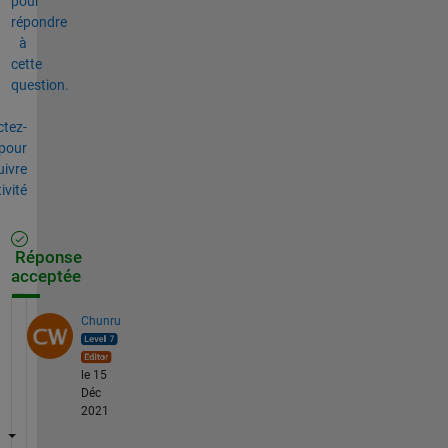
pour
répondre
à
cette
question.
tez-
pour
uivre
tivité
Réponse
acceptée
Chunru
le 15
Déc
2021