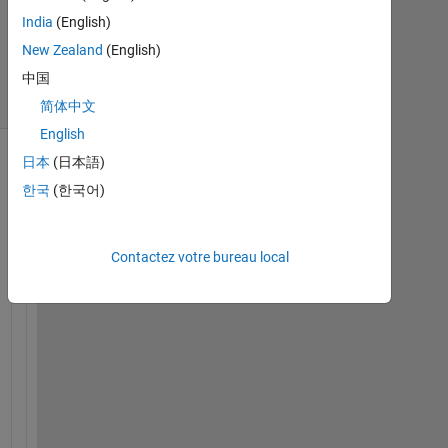
15
India
(English)
Déc
New Zealand
(English)
2021
6 Vues
中国
(30 jours)
简体中文
English
日本
(日本語)
한국
(한국어)
Contactez votre bureau local
H
e
l
l
o
, 