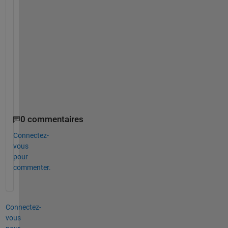
s 
i
n 
a
d
v
a
n
c
e
0 commentaires
Connectez-
vous
pour
commenter.
Connectez-
vous