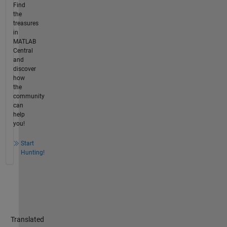
Find
the
treasures
in
MATLAB
Central
and
discover
how
the
community
can
help
you!
Start
Hunting!
Translated