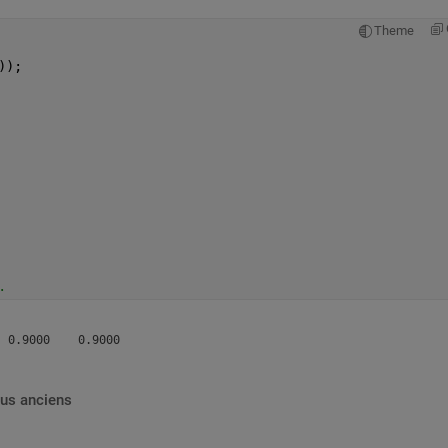
Theme
));
.
lus anciens