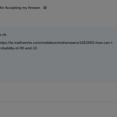
for Accepting my Answer.  😃
s ok.
 https://la.mathworks.com/matlabcentral/answers/1652655-how-can-i-
obability-of-90-and-10