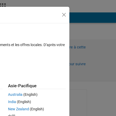
Plus
ments et les offres locales. D’après votre
Connectez-vous pour répondre à cette
question.
Partager
Connectez-vous pour suivre
l’activité
Asie-Pacifique
 anciens
Australia
(English)
Question posée :
India
(English)
giancarlo maldonado
New Zealand
(English)
cardenas
le 15 Déc 2021