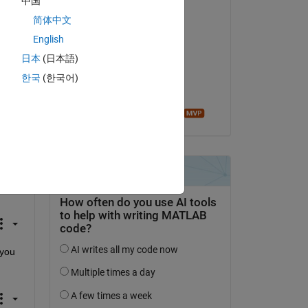
中国
简体中文
Commenté :
English
giancarlo maldonado
cardenas
日本
(日本語)
le 18 Fév 2022
한국
(한국어)
Acceptée :
Image Analyst
you 