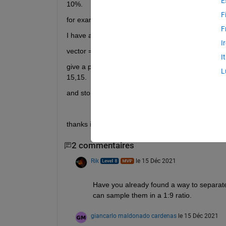
E
10%.
F
for example:
F
I have a vector
I
vector = [10 15 15 23 20 40]
I
give a probability of 90% to the numbers 10,23,20,
L
15,15.
and store it in a variable
thanks in advance
2 commentaires
Rik
le 15 Déc 2021
Have you already found a way to separate
can sample them in a 1:9 ratio.
giancarlo maldonado cardenas
le 15 Déc 2021