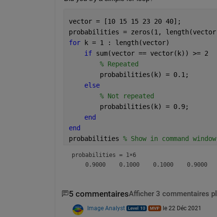
vector = [10 15 15 23 20 40];
probabilities = zeros(1, length(vector
for 
k = 1 : length(vector)
if 
sum(vector == vector(k)) >= 2
% Repeated
        probabilities(k) = 0.1;
else
% Not repeated
        probabilities(k) = 0.9;
end
end
probabilities 
% Show in command window
probabilities =
1×6
5 commentaires
Afficher 3 commentaires p
Image Analyst
le 22 Déc 2021