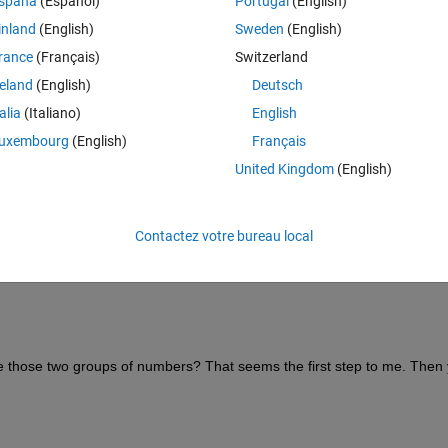
spaña
(Español)
Portugal
(English)
inland
(English)
Sweden
(English)
rance
(Français)
Switzerland
reland
(English)
Deutsch
talia
(Italiano)
English
40, and a probability of 10% to the numbers that are repeated, that is, 
uxembourg
(English)
Français
United Kingdom
(English)
Contactez votre bureau local
 those two groups of numbers? That seems the first step to me. Then 