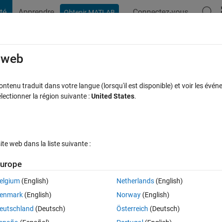
té
Apprendre
Connectez-vous
Obtenir MATLAB
t Playground
Discussions
Compétitions
Blogs
Publication
rcourir
FAQ MATLAB
Plus
e web
 to unique values of a vector and 10% to
tenu traduit dans votre langue (lorsqu'il est disponible) et voir les événe
ctionner la région suivante :
United States
.
Réponse acceptée
Mise à jour 18 Fév 2022
1 Réponse
e web dans la liste suivante :
urope
Afficher commentaires plus
elgium
(English)
Netherlands
(English)
enmark
(English)
Norway
(English)
0 votes
eutschland
(Deutsch)
Österreich
(Deutsch)
of a vector that do not repeat themselves, and to elements that repeat 