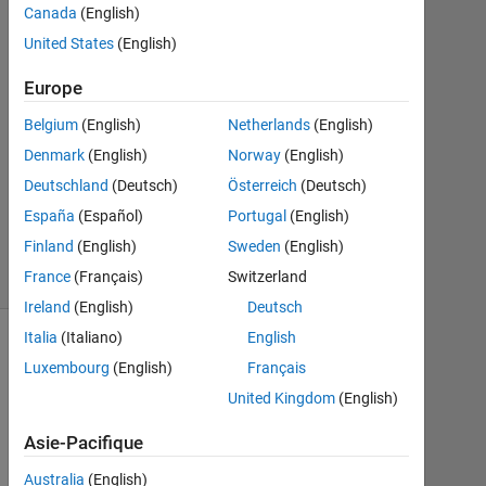
Canada
(English)
2021
0
United States
(English)
Réponses
Europe
Mise
Belgium
(English)
Netherlands
(English)
à
Denmark
(English)
Norway
(English)
jour
17
Deutschland
(Deutsch)
Österreich
(Deutsch)
Déc
España
(Español)
Portugal
(English)
2021
Finland
(English)
Sweden
(English)
5 Vues
France
(Français)
Switzerland
(30 jours)
Ireland
(English)
Deutsch
Italia
(Italiano)
English
Luxembourg
(English)
Français
United Kingdom
(English)
Asie-Pacifique
Australia
(English)