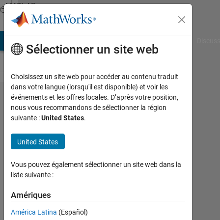
Passer au contenu
MATLAB
Answers
AB Answers
File Exchange
Cody
AI Chat Playground
Discuss
Sélectionner un site web
Choisissez un site web pour accéder au contenu traduit
dans votre langue (lorsqu'il est disponible) et voir les
Reading
événements et les offres locales. D’après votre position,
nous vous recommandons de sélectionner la région
ADC
suivante :
United States
.
MCP3914
with
United States
RaspberryP
Vous pouvez également sélectionner un site web dans la
using
liste suivante :
Simulink
Amériques
blocks.
América Latina
(Español)