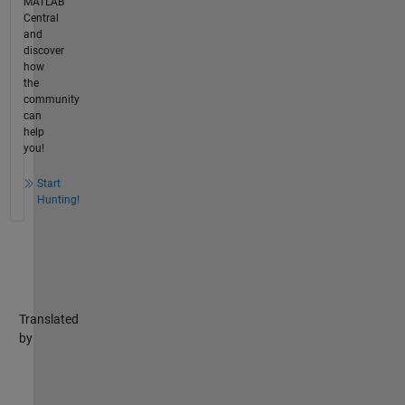
MATLAB
Central
and
discover
how
the
community
can
help
you!
Start
Hunting!
Translated
by