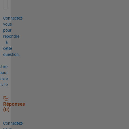
Connectez-
vous
pour
répondre
à
cette
question.
tez-
pour
uivre
tivité
Réponses
(0)
Connectez-