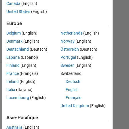
Michel
Canada
(English)
Malengret
United States
(English)
27
Déc
Europe
2021
Belgium
(English)
Netherlands
(English)
0
Denmark
(English)
Norway
(English)
Réponses
13 Vues
Deutschland
(Deutsch)
Österreich
(Deutsch)
(30 jours)
España
(Español)
Portugal
(English)
Finland
(English)
Sweden
(English)
France
(Français)
Switzerland
Ireland
(English)
Deutsch
Italia
(Italiano)
English
Luxembourg
(English)
Français
United Kingdom
(English)
Asie-Pacifique
I 
Australia
(English)
a