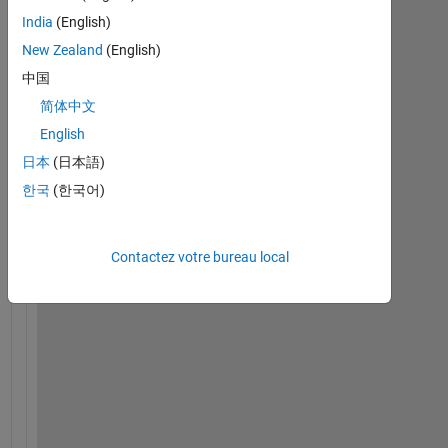
m 
India
(English)
r
New Zealand
(English)
e
中国
a
d
简体中文
i
English
n
日本
(日本語)
g 
s
한국
(한국어)
u
c
c
Contactez votre bureau local
e
s
s
f
u
l
l
y 
M