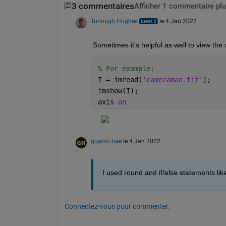
3 commentaires
Afficher 1 commentaire plu
Turlough Hughes
le 4 Jan 2022
Sometimes it's helpful as well to view the 
% For example:
I = imread(
'cameraman.tif'
);
imshow(I);
axis 
on
guanin hae
le 4 Jan 2022
I used round and if/else statements li
Connectez-vous pour commenter.