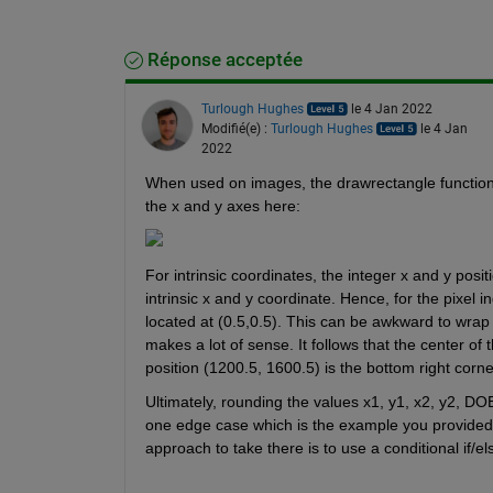
Réponse acceptée
Turlough Hughes
le 4 Jan 2022
Modifié(e) :
Turlough Hughes
le 4 Jan
2022
When used on images, the drawrectangle function u
the x and y axes here:
For intrinsic coordinates, the integer x and y posi
intrinsic x and y coordinate. Hence, for the pixel in
located at (0.5,0.5). This can be awkward to wrap y
makes a lot of sense. It follows that the center of t
position (1200.5, 1600.5) is the bottom right corne
Ultimately, rounding the values x1, y1, x2, y2, DOE
one edge case which is the example you provided;
approach to take there is to use a conditional if/els