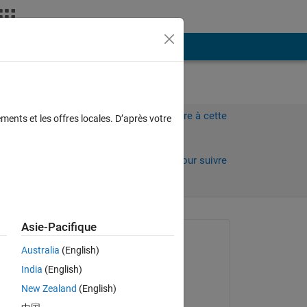
Plus
Connectez-vous pour répondre à cette
ments et les offres locales. D’après votre
question.
Partager
Connectez-vous pour suivre
l’activité
 anciens
Asie-Pacifique
Question posée :
Australia
(English)
guanin hae
India
(English)
le 4 Jan 2022
ct 
New Zealand
(English)
ant 
Commenté :