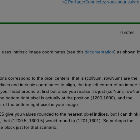
Partager
Connectez-vous pour suivre l
0 votes
ses intrinsic image coordinates (see this 
documentation
) as shown by
tions correspond to the pixel centers, that is (colNum, rowNum) are the 
dices and intrinsic coordinates to align, the top left corner of an image is
our head around at first but once you realise it's just (colNum, rowNum)
he bottom right pixel is actually at the position (1200,1600), and the 
r of the bottom right pixel in your image. 
S give you values rounded to the nearest pixel indices, but I can think o
 that (1200.5, 1600.5) would round to (1201,1601). So perhaps the 
e block just for that scenario.