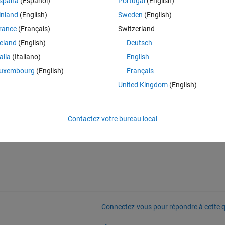
spaña
(Español)
Portugal
(English)
oing to use these points later for image processing. I tried using round(
inland
(English)
Sweden
(English)
rance
(Français)
Switzerland
reland
(English)
Deutsch
Theme
talia
(Italiano)
English
uxembourg
(English)
Français
United Kingdom
(English)
Contactez votre bureau local
Connectez-vous pour répondre à cette q