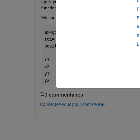
E
my xi yi positions as integer values because i am g
function but it didnt work.
F
My code is:
F
I
ax=gca;
I
roi= drawrectangle(ax);
L
position =roi.Position;
x1 = position(1);
x2 = x1 + position(3);
y1 = position(2);
y2 = y1 + position(4);
0 commentaires
Connectez-vous pour commenter.