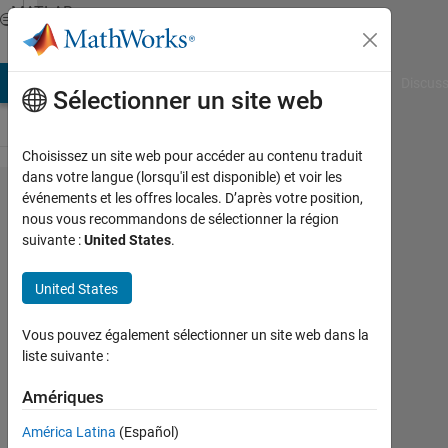
Passer au contenu
MATLAB
Answers
AB Answers
File Exchange
Cody
AI Chat Playground
Discuss
Sélectionner un site web
Choisissez un site web pour accéder au contenu traduit
dans votre langue (lorsqu'il est disponible) et voir les
Reformat
événements et les offres locales. D’après votre position,
nous vous recommandons de sélectionner la région
table
suivante :
United States
.
with a
column
United States
as a top
Vous pouvez également sélectionner un site web dans la
row
liste suivante :
Amériques
DavidL88
10
América Latina
(Español)