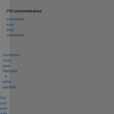
。
0 commentaires
Connectez-
vous
pour
commenter.
Connectez-
vous
pour
répondre
à
cette
question.
tez-
pour
uivre
tivité