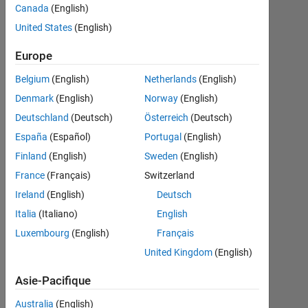
使
Canada
(English)
い
United States
(English)
方
Europe
に
Belgium
(English)
Netherlands
(English)
つ
Denmark
(English)
Norway
(English)
い
Deutschland
(Deutsch)
Österreich
(Deutsch)
て
España
(Español)
Portugal
(English)
Finland
(English)
Sweden
(English)
Chihiro
France
(Français)
Switzerland
Koike
Ireland
(English)
Deutsch
11
Jan
Italia
(Italiano)
English
2022
Luxembourg
(English)
Français
1
United Kingdom
(English)
Réponse
Asie-Pacifique
Mise
Australia
(English)
à