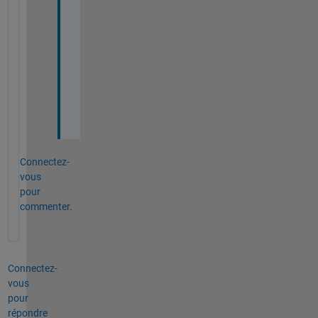
う
ご
ざ
い
ま
し
た
。
Connectez-
vous
pour
commenter.
Connectez-
vous
pour
répondre