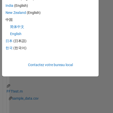
jour
India
(English)
14
New Zealand
(English)
Jan
中国
2022
14 Vues
简体中文
(30 jours)
English
日本
(日本語)
한국
(한국어)
Contactez votre bureau local
FFTtest.m
sample_data.csv