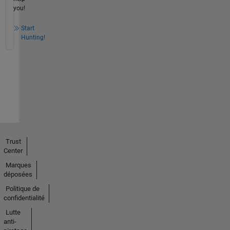
you!
Start
Hunting!
Trust
Center
Marques
déposées
Politique de
confidentialité
Lutte
anti-