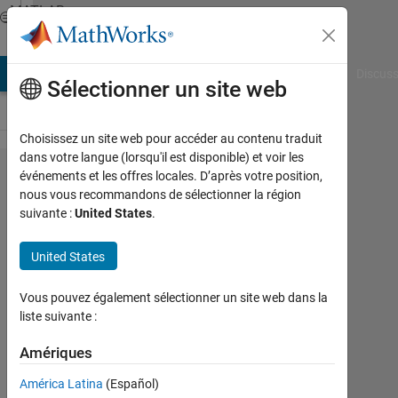
Passer au contenu
MATLAB
Answers
AB Answers
File Exchange
Cody
AI Chat Playground
Discuss
Sélectionner un site web
Choisissez un site web pour accéder au contenu traduit
dans votre langue (lorsqu'il est disponible) et voir les
ロ
événements et les offres locales. D’après votre position,
nous vous recommandons de sélectionner la région
ー
suivante :
United States
.
パ
ス
United States
フ
Vous pouvez également sélectionner un site web dans la
ィ
liste suivante :
ル
Amériques
タ
の
América Latina
(Español)