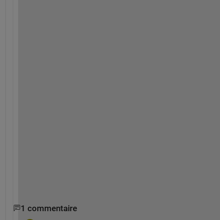
2
9
参
考
に
な
り
ま
す
で
し
ょ
う
か
？
1 commentaire