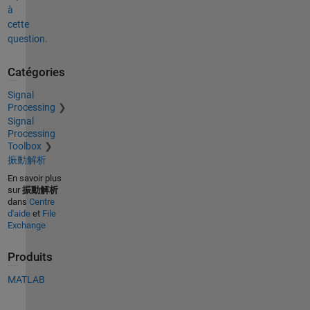
à
cette
question.
Catégories
Signal
Processing
Signal
Processing
Toolbox
振動解析
En savoir plus
sur
振動解析
dans
Centre
d'aide
et
File
Exchange
Produits
MATLAB