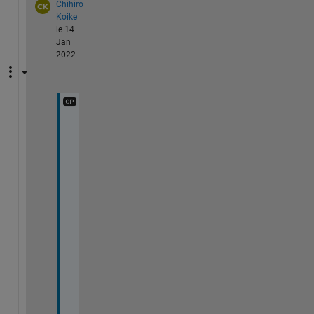
Chihiro
Koike
le 14
Jan
2022
解
決
で
き
ま
し
た
。
あ
り
が
と