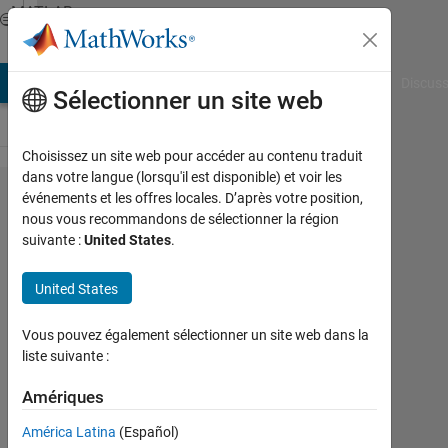
Passer au contenu
MATLAB
Answers
AB Answers
File Exchange
Cody
AI Chat Playground
Discuss
Sélectionner un site web
Choisissez un site web pour accéder au contenu traduit
dans votre langue (lorsqu'il est disponible) et voir les
Hi, is it
événements et les offres locales. D’après votre position,
nous vous recommandons de sélectionner la région
possible
suivante :
United States
.
to have
variables
United States
in an
Vous pouvez également sélectionner un site web dans la
ode45
liste suivante :
that
Amériques
varies
according
América Latina
(Español)