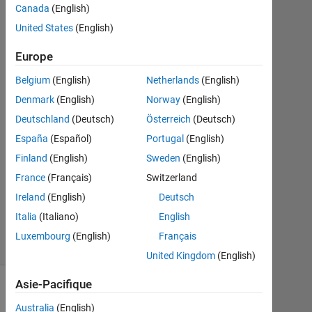
Canada
(English)
United States
(English)
Tomaszzz
18
Europe
Jan
2022
Belgium
(English)
Netherlands
(English)
2
Denmark
(English)
Norway
(English)
Réponses
Deutschland
(Deutsch)
Österreich
(Deutsch)
Mise
España
(Español)
Portugal
(English)
à
Finland
(English)
Sweden
(English)
jour
France
(Français)
Switzerland
12
Ireland
(English)
Deutsch
Mar
2025
Italia
(Italiano)
English
4 Vues
Luxembourg
(English)
Français
(30 jours)
United Kingdom
(English)
Asie-Pacifique
Australia
(English)