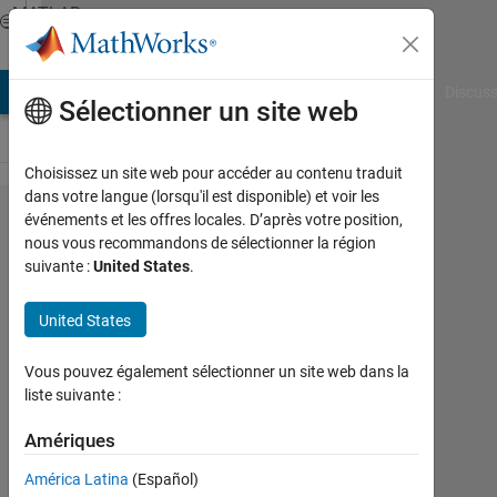
Passer au contenu
MATLAB
Answers
AB Answers
File Exchange
Cody
AI Chat Playground
Discuss
Sélectionner un site web
Choisissez un site web pour accéder au contenu traduit
dans votre langue (lorsqu'il est disponible) et voir les
point of
événements et les offres locales. D’après votre position,
nous vous recommandons de sélectionner la région
intersection
suivante :
United States
.
of a circle
and binary
United States
image
Vous pouvez également sélectionner un site web dans la
liste suivante :
Yeshudas
Muttu
Amériques
18
América Latina
(Español)
Nov