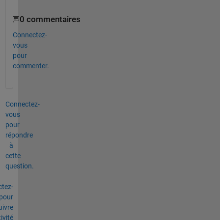
0 commentaires
Connectez-
vous
pour
commenter.
Connectez-
vous
pour
répondre
à
cette
question.
tez-
pour
uivre
tivité