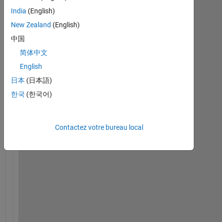
India
(English)
New Zealand
(English)
i 
中国
h
简体中文
a
English
v
e 
日本
(日本語)
a 
한국
(한국어)
b
i
n
Contactez votre bureau local
a
r
y 
i
m
a
g
e 
a