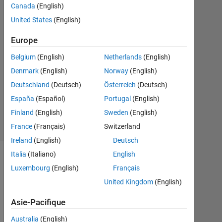
Canada
(English)
2014
1
United States
(English)
Réponse
Europe
Mise
Belgium
(English)
Netherlands
(English)
à
Denmark
(English)
Norway
(English)
jour
18
Deutschland
(Deutsch)
Österreich
(Deutsch)
Nov
España
(Español)
Portugal
(English)
2014
Finland
(English)
Sweden
(English)
25 Vues
France
(Français)
Switzerland
(30 jours)
Ireland
(English)
Deutsch
Italia
(Italiano)
English
Luxembourg
(English)
Français
United Kingdom
(English)
Asie-Pacifique
Australia
(English)