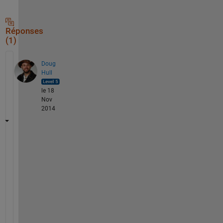
Réponses
(1)
Doug
Hull
le 18
Nov
2014
I 
h
a
v
e 
a
n 