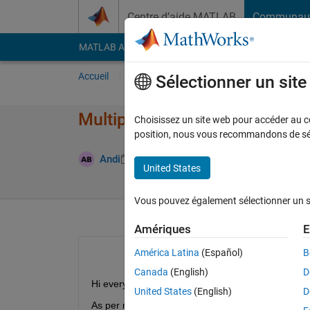
Passer au contenu
Centre d’aide MATLAB
Communau
MATLAB Answers
File Exchange
Cody
AI Cha
Accueil
Poser une question
Répondre
Pa
Sélectionner un sit
Multiple plotting issue?
Choisissez un site web pour accéder au con
position, nous vous recommandons de séle
Réponse ac
Andi
27 Jan 2022
1 Réponse
United States
Vous pouvez également sélectionner un sit
Amériques
E
América Latina
(Español)
B
Canada
(English)
D
Hi everyone, 
United States
(English)
D
As per my script i expect an oputput of three plots 