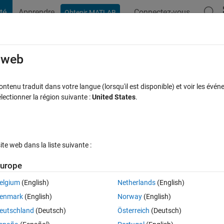
té
Apprendre
Connectez-vous
Obtenir MATLAB
t Playground
Discussions
Compétitions
Blogs
Publication
rcourir
FAQ MATLAB
Plus
e web
tenu traduit dans votre langue (lorsqu'il est disponible) et voir les événe
ctionner la région suivante :
United States
.
ceptée
Mise à jour 27 Jan 2022
11 Vues (30 jours)
e web dans la liste suivante :
Afficher commentaires plus
urope
elgium
(English)
Netherlands
(English)
0 votes
Ouvrir dans MATLAB Online
enmark
(English)
Norway
(English)
eutschland
(Deutsch)
Österreich
(Deutsch)
but I get only one plot. 