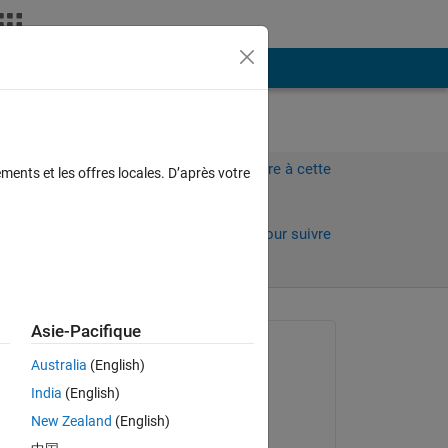
Plus
Connectez-vous pour répondre à cette
ments et les offres locales. D’après votre
question.
Partager
Connectez-vous pour suivre
l’activité
 anciens
Asie-Pacifique
Question posée :
Australia
(English)
Andi
India
(English)
le 27 Jan 2022
New Zealand
(English)
Commenté :