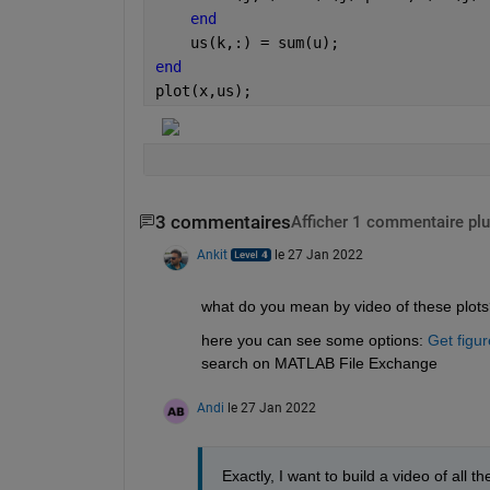
end
    us(k,:) = sum(u);
end
plot(x,us);
3 commentaires
Afficher 1 commentaire plu
Ankit
le 27 Jan 2022
what do you mean by video of these plots
here you can see some options: 
Get figu
search on MATLAB File Exchange 
Andi
le 27 Jan 2022
Exactly, I want to build a video of all t