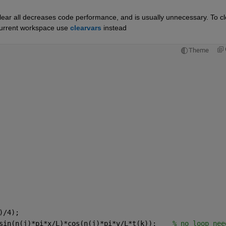
clear all decreases code performance, and is usually unnecessary. To cle
current workspace use 
clearvars
 instead
Theme
)/4);
sin(n(j)*pi*x/L)*cos(n(j)*pi*v/L*t(k));    
% no loop nee