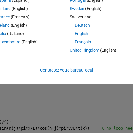
spaña
(Español)
Portugal
(English)
inland
(English)
Sweden
(English)
nd 3, but i get only one plot for t=3. 
rance
(Français)
Switzerland
reland
(English)
Deutsch
Theme
talia
(Italiano)
English
uxembourg
(English)
Français
United Kingdom
(English)
Contactez votre bureau local
)/4);
sin(n(j)*pi*x/L)*cos(n(j)*pi*v/L*t(k));    
% no loop nee