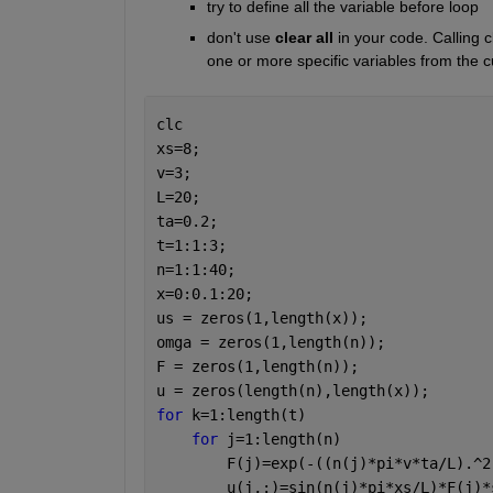
try to define all the variable before loop
don't use 
clear all 
in your code. Calling 
one or more specific variables from the 
clc
xs=8;
v=3;
L=20;
ta=0.2;
t=1:1:3;
n=1:1:40;
x=0:0.1:20;
us = zeros(1,length(x));
omga = zeros(1,length(n));
F = zeros(1,length(n));
u = zeros(length(n),length(x));
for 
k=1:length(t)    
for 
j=1:length(n)
        F(j)=exp(-((n(j)*pi*v*ta/L).^2
        u(j,:)=sin(n(j)*pi*xs/L)*F(j)*