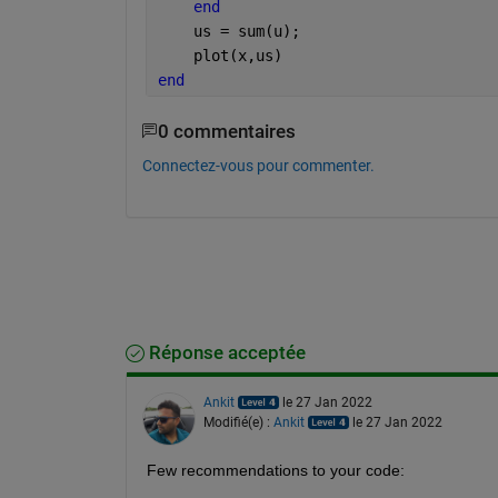
end
    us = sum(u); 
    plot(x,us)
end
0 commentaires
Connectez-vous pour commenter.
Réponse acceptée
Ankit
le 27 Jan 2022
Modifié(e) :
Ankit
le 27 Jan 2022
Few recommendations to your code: