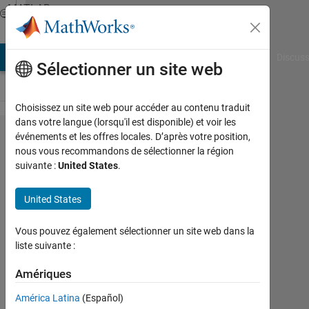
Passer au contenu
MATLAB
Answers
AB Answers
File Exchange
Cody
AI Chat Playground
Discuss
Sélectionner un site web
Choisissez un site web pour accéder au contenu traduit
dans votre langue (lorsqu'il est disponible) et voir les
3D simulation
événements et les offres locales. D’après votre position,
nous vous recommandons de sélectionner la région
engine interface
suivante :
United States
.
setup error:
could not
United States
establish
Vous pouvez également sélectionner un site web dans la
communication.
liste suivante :
Please restart
Amériques
the simulation.
América Latina
(Español)