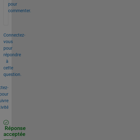
pour
commenter.
Connectez-
vous
pour
répondre
à
cette
question.
tez-
pour
uivre
tivité
Réponse
acceptée