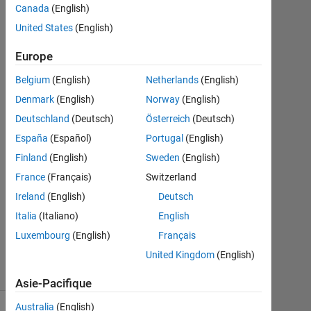
Canada
(English)
MKM
3
United States
(English)
Fév
2022
Europe
5
Belgium
(English)
Netherlands
(English)
Réponses
Denmark
(English)
Norway
(English)
Réponse
Deutschland
(Deutsch)
Österreich
(Deutsch)
acceptée
España
(Español)
Portugal
(English)
Finland
(English)
Sweden
(English)
Mise
France
(Français)
Switzerland
à
jour
Ireland
(English)
Deutsch
15
Italia
(Italiano)
English
Jan
Luxembourg
(English)
Français
2025
United Kingdom
(English)
50 Vues
(30 jours)
Asie-Pacifique
Australia
(English)