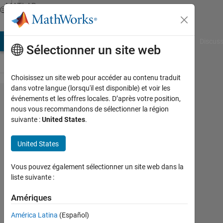
Passer au contenu
MATLAB
Answers
AB Answers
File Exchange
Cody
AI Chat Playground
Discuss
Sélectionner un site web
Choisissez un site web pour accéder au contenu traduit
dans votre langue (lorsqu'il est disponible) et voir les
How
événements et les offres locales. D’après votre position,
nous vous recommandons de sélectionner la région
to find
suivante :
United States
.
out if
a
United States
logical
Vous pouvez également sélectionner un site web dans la
array
liste suivante :
is all
Amériques
zeros?
América Latina
(Español)