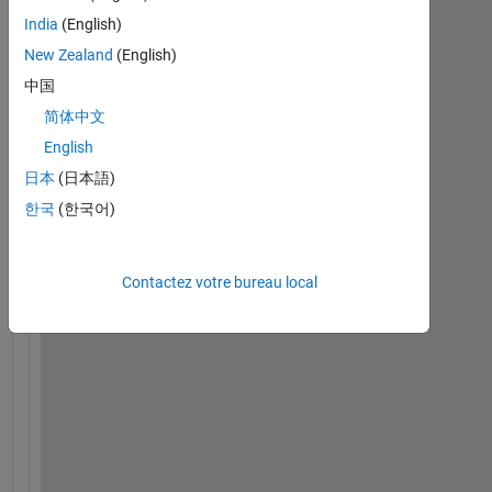
Afficher
India
(English)
commentaires
New Zealand
(English)
plus
anciens
中国
简体中文
English
日本
(日本語)
I 
한국
(한국어)
h
a
v
Contactez votre bureau local
e 
a 
l
o
g
i
c
a
l 