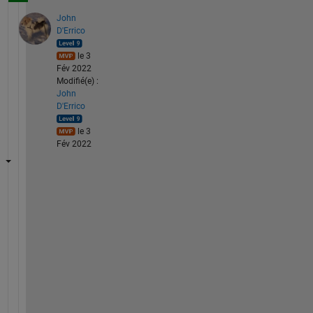
John
D'Errico
le 3
Fév 2022
Modifié(e) :
John
D'Errico
le 3
Fév 2022
a
n
y 
d
o
e
s 