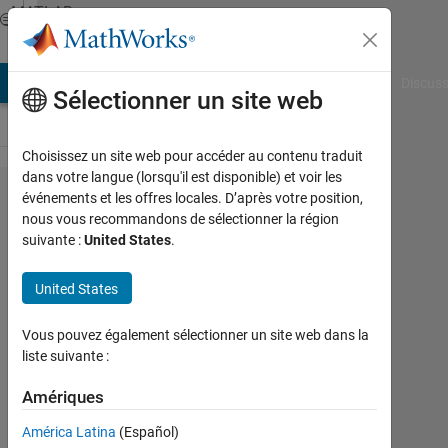
Passer au contenu
MATLAB
Answers
AB Answers
File Exchange
Cody
AI Chat Playground
Discuss
Sélectionner un site web
Choisissez un site web pour accéder au contenu traduit
dans votre langue (lorsqu'il est disponible) et voir les
I need
événements et les offres locales. D’après votre position,
nous vous recommandons de sélectionner la région
to
suivante :
United States
.
create
a
United States
matrix
Vous pouvez également sélectionner un site web dans la
with
liste suivante :
for
Amériques
loop.
América Latina
(Español)