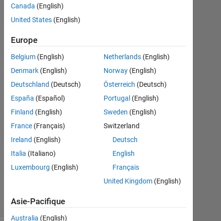
sermet
Canada
(English)
United States
(English)
27
Nov
Europe
2014
Belgium
(English)
Netherlands
(English)
2
Denmark
(English)
Norway
(English)
Réponses
Deutschland
(Deutsch)
Österreich
(Deutsch)
Réponse
España
(Español)
Portugal
(English)
acceptée
Finland
(English)
Sweden
(English)
France
(Français)
Switzerland
Mise
à
Ireland
(English)
Deutsch
jour
Italia
(Italiano)
English
6
Luxembourg
(English)
Français
Juil
2018
United Kingdom
(English)
35 Vues
Asie-Pacifique
(30 jours)
Australia
(English)