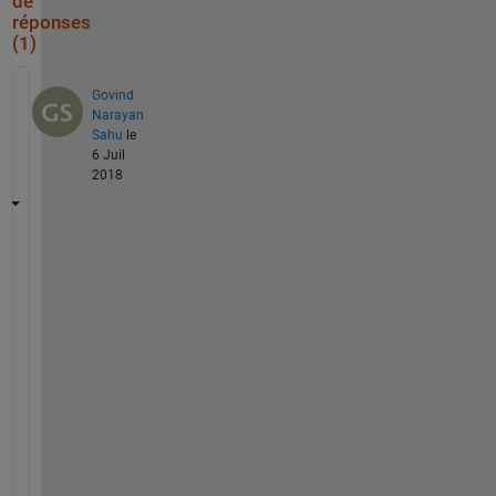
de
réponses
(1)
Govind
Narayan
Sahu
le
6 Juil
2018
c
l
e
a
r
;
c
l
c