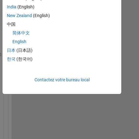
India
(English)
New Zealand
(English)
中国
简体中文
English
日本
(日本語)
한국
(한국어)
x=[100;120;130;140;150];
y=[120;130;140;150;170];
z=[130;150;170;180;190];
Contactez votre bureau local
%
I 
n
e
e
d 
t
o 