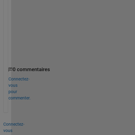
{
:
}
)
e
n
d
0 commentaires
Connectez-
vous
pour
commenter.
Connectez-
vous