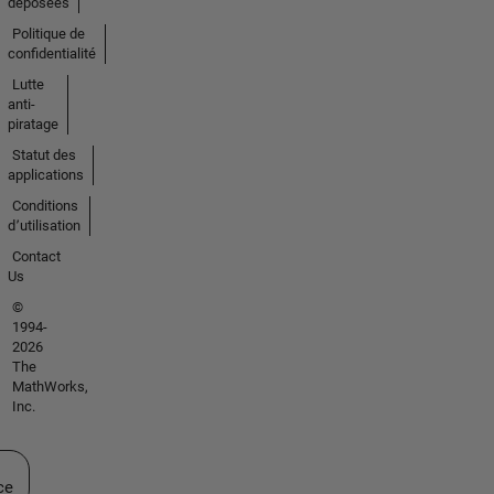
déposées
Politique de
confidentialité
Lutte
anti-
piratage
Statut des
applications
Conditions
d՚utilisation
Contact
Us
©
1994-
2026
The
MathWorks,
Inc.
ectionner un site web
ce