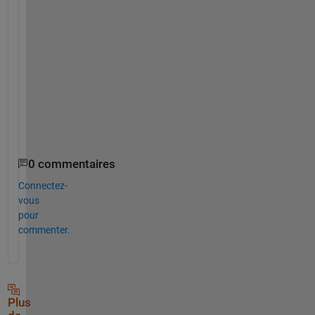
l
y 
w
a
n
t 
i
t
.
0 commentaires
Connectez-
vous
pour
commenter.
Plus