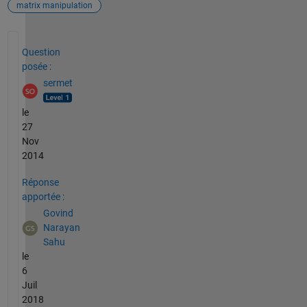
matrix manipulation
Voir également
Question
posée :
sermet
le
27
Nov
2014
Réponse
apportée :
Govind
Narayan
Sahu
le
6
Juil
2018