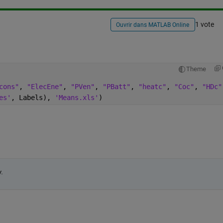
1 vote
Ouvrir dans MATLAB Online
Theme
cons"
, 
"ElecEne"
, 
"PVen"
, 
"PBatt"
, 
"heatc"
, 
"Coc"
, 
"HDc"
es'
, Labels), 
'Means.xls'
)
.