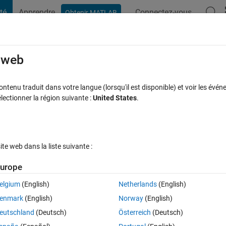
té
Apprendre
Connectez-vous
Obtenir MATLAB
t Playground
Discussions
Compétitions
Blogs
Publication
rcourir
FAQ MATLAB
Plus
e web
unm and row using "writematrix"?
tenu traduit dans votre langue (lorsqu'il est disponible) et voir les événe
ctionner la région suivante :
United States
.
Réponse acceptée
Mise à jour 9 Fév 2022
es
34 Vues (30 jour
e web dans la liste suivante :
urope
elgium
(English)
Netherlands
(English)
0 votes
Ouvrir dans MATLAB Online
enmark
(English)
Norway
(English)
eutschland
(Deutsch)
Österreich
(Deutsch)