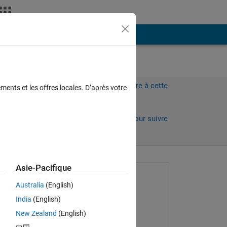
Plus
Connectez-vous pour répondre à cette
ments et les offres locales. D’après votre
question.
s)
Partager
Connectez-vous pour suivre
l’activité
Asie-Pacifique
Question posée :
Australia
(English)
Tony Castillo
India
(English)
le 9 Fév 2022
New Zealand
(English)
Commenté :