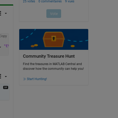
Copy
, 
"EV"
, 
"Sp"
, 
"PBuild"
];
Community Treasure Hunt
Find the treasures in MATLAB Central and
discover how the community can help you!
Start Hunting!