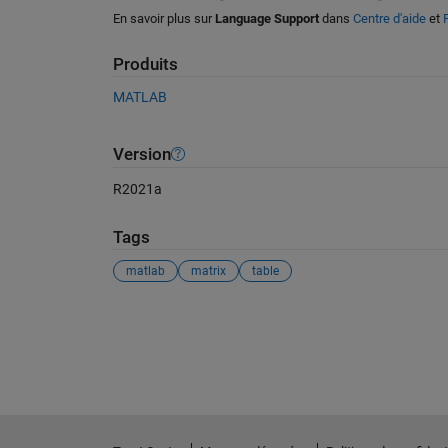
En savoir plus sur
Language Support
dans
Centre d'aide
et
Produits
MATLAB
Version
R2021a
Tags
matlab
matrix
table
Voir également