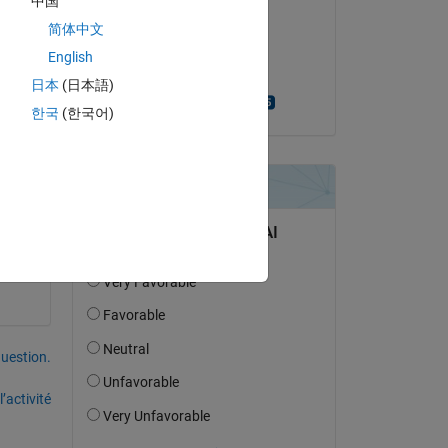
中国
Tony Castillo
 
简体中文
le 9 Fév 2022
English
Acceptée :
Copy
日本
(日本語)
Turlough Hughes
한국
(한국어)
"
, 
"EV"
, 
"Sp"
, 
"PBuild"
];
uestion.
’activité