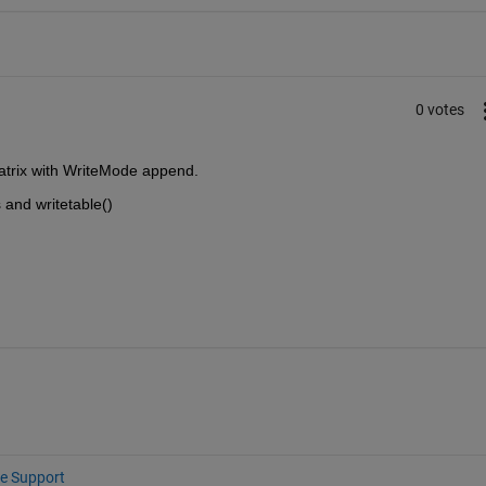
0 votes
matrix with WriteMode append.
 and writetable()
e Support