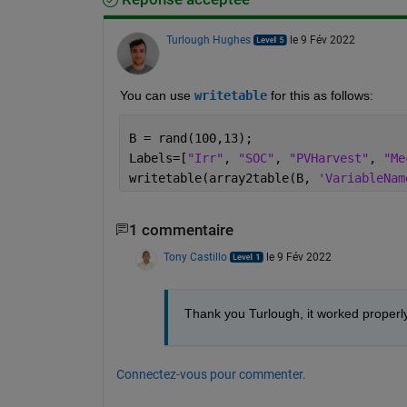
Turlough Hughes
le 9 Fév 2022
You can use 
writetable
 for this as follows:
B = rand(100,13);
Labels=[
"Irr"
, 
"SOC"
, 
"PVHarvest"
, 
"Me
writetable(array2table(B, 
'VariableNam
1 commentaire
Tony Castillo
le 9 Fév 2022
Thank you Turlough, it worked properly
Connectez-vous pour commenter.