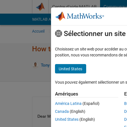
Passer au contenu
Centre d’aide MATLAB
Communau
MATLAB Answers
File Exchange
Cody
AI Cha
Accueil
Poser une question
Répondre
Pa
Sélectionner un sit
How to set names to each col
Choisissez un site web pour accéder au con
position, nous vous recommandons de séle
Tony Castillo
9 Fév 2022
2 Répons
United States
Vous pouvez également sélectionner un sit
Amériques
E
América Latina
(Español)
B
Canada
(English)
D
Dear Mathcoders,
United States
(English)
D