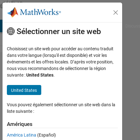
Passer au contenu
MATLAB
Answers
AB Answers
File Exchange
Cody
AI Chat Playground
Discuss
Sélectionner un site web
Choisissez un site web pour accéder au contenu traduit
dans votre langue (lorsqu'il est disponible) et voir les
Error
événements et les offres locales. D’après votre position,
nous vous recommandons de sélectionner la région
with
suivante :
United States
.
matlab
gui:
United States
Invalid
Vous pouvez également sélectionner un site web dans la
axes
liste suivante :
handle
Amériques
when
using
América Latina
(Español)