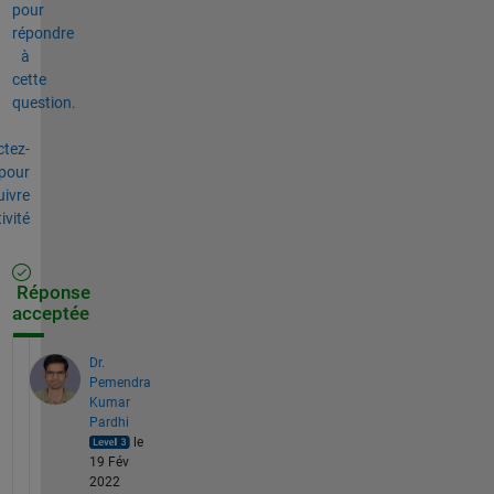
pour
répondre
à
cette
question.
tez-
pour
uivre
tivité
Réponse
acceptée
Dr.
Pemendra
Kumar
Pardhi
le
19 Fév
2022