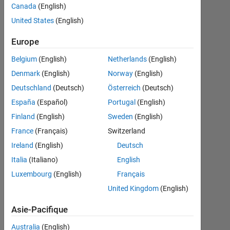
?
Canada
(English)
United States
(English)
Ali
Europe
Zulfikaroglu
19
Belgium
(English)
Netherlands
(English)
Fév
Denmark
(English)
Norway
(English)
2022
Deutschland
(Deutsch)
Österreich
(Deutsch)
2
España
(Español)
Portugal
(English)
Réponses
Finland
(English)
Sweden
(English)
Réponse
France
(Français)
Switzerland
acceptée
Ireland
(English)
Deutsch
Italia
(Italiano)
English
Mise
à
Luxembourg
(English)
Français
jour
United Kingdom
(English)
19
Fév
Asie-Pacifique
2022
Australia
(English)
10 Vues