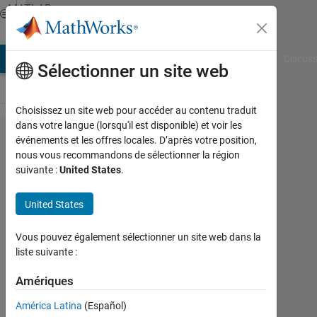
Passer au contenu
MATLAB
Answers
AB Answers
File Exchange
Cody
AI Chat Playground
Discuss
Sélectionner un site web
Choisissez un site web pour accéder au contenu traduit
dans votre langue (lorsqu'il est disponible) et voir les
Pwelch
événements et les offres locales. D’après votre position,
nous vous recommandons de sélectionner la région
only
suivante :
United States
.
returns
a
United States
single
Vous pouvez également sélectionner un site web dans la
value?
liste suivante :
Amériques
Shayma
Al Ali
América Latina
(Español)
25