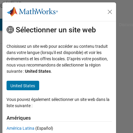
Passer au contenu
MATLAB
Answers
AB Answers
File Exchange
Cody
AI Chat Playground
Discuss
Sélectionner un site web
Choisissez un site web pour accéder au contenu traduit
dans votre langue (lorsqu'il est disponible) et voir les
Full
événements et les offres locales. D’après votre position,
nous vous recommandons de sélectionner la région
Precision
suivante :
United States
.
option in
Fixed-
United States
Point
Vous pouvez également sélectionner un site web dans la
Converter
liste suivante :
MATLAB
Amériques
Joshua
América Latina
(Español)