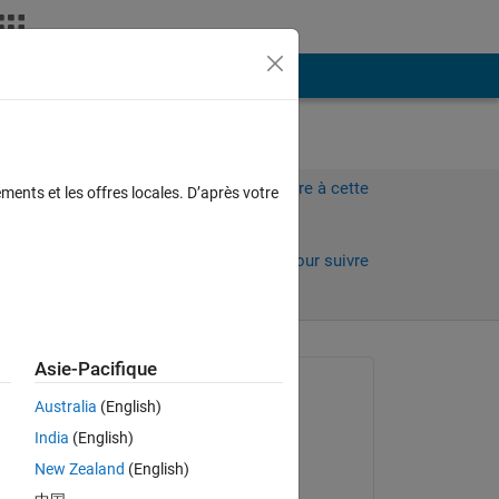
Plus
Connectez-vous pour répondre à cette
ments et les offres locales. D’après votre
question.
Partager
Connectez-vous pour suivre
l’activité
Asie-Pacifique
Question posée :
Australia
(English)
Tu Nguyen
India
(English)
le 4 Mar 2022
New Zealand
(English)
Commenté :