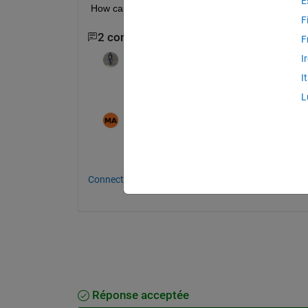
E
How can I find the bandwidth of the signal in the 
F
2 commentaires
F
KSSV
le 4 Mar 2022
I
I
HAve you tried 
powerbw
 ? 
L
Manas
le 18 Jan 2025
yy
Connectez-vous pour commenter.
Réponse acceptée