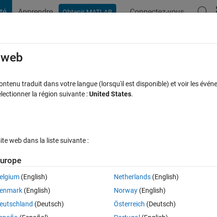
té
Apprendre
Connectez-vous
Obtenir MATLAB
t Playground
Discussions
Compétitions
Blogs
Publication
rcourir
FAQ MATLAB
Plus
e web
tenu traduit dans votre langue (lorsqu'il est disponible) et voir les événe
ctionner la région suivante :
United States
.
se acceptée
Mise à jour 18 Jan 2025
26 Vues (30 jours)
e web dans la liste suivante :
urope
elgium
(English)
Netherlands
(English)
0 votes
enmark
(English)
Norway
(English)
eutschland
(Deutsch)
Österreich
(Deutsch)