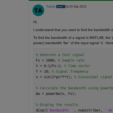
Tushar
le 29 Sep 2023
Hi,
I understand that you want to find the bandwidth o
To find the bandwidth of a signal in MATLAB, the '
power) bandwidth '
bw'
 of the input signal '
x
'. Her
% Generate a test signal
Fs = 1000; 
% Sample rate
t = 0:1/Fs:1; 
% Time vector
f = 10; 
% Signal frequency
x = sin(2*pi*f*t); 
% Sinusoidal signal
% Calculate the bandwidth using powerb
bw = powerbw(x, Fs);
% Display the results
disp([
'Bandwidth: '
, num2str(bw), 
' Hz