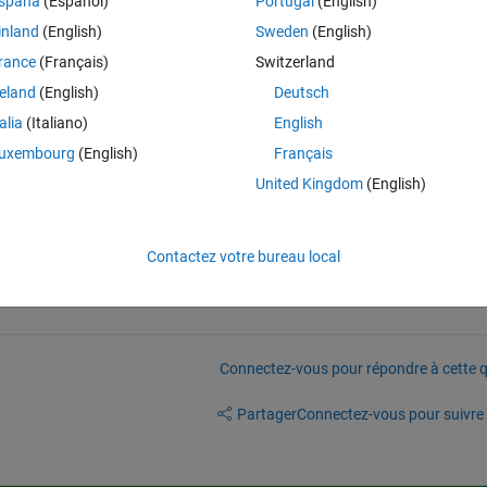
spaña
(Español)
Portugal
(English)
attached picture?
inland
(English)
Sweden
(English)
rance
(Français)
Switzerland
reland
(English)
Deutsch
talia
(Italiano)
English
uxembourg
(English)
Français
United Kingdom
(English)
Contactez votre bureau local
Connectez-vous pour répondre à cette q
Partager
Connectez-vous pour suivre l