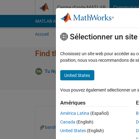
Passer au contenu
Centre d’aide MATLAB
Communau
MATLAB Answers
File Exchange
Cody
AI Cha
Accueil
Poser une question
Répondre
Pa
Sélectionner un sit
Find the bandwidth of a signal
Choisissez un site web pour accéder au con
position, nous vous recommandons de séle
Répon
Tu Nguyen
4 Mar 2022
1 Réponse
United States
Vous pouvez également sélectionner un sit
Amériques
E
América Latina
(Español)
B
Canada
(English)
D
bandwidth.fig
United States
(English)
D