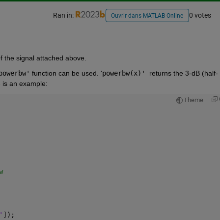
Ran in:
0 votes
Ouvrir dans MATLAB Online
f the signal attached above.
powerbw'
 function can be used. '
powerbw(x)' 
returns the 3-dB (half-
e is an example:
Theme
w
'
]);