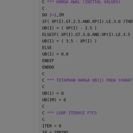
C 
*** HARGA AWAL (INITIAL VALUES)
C
DO 
I=1
,IM
IF( XP(I).GT.2.5.AND.XP(I).LE.3.0 )THE
UB(I) = ( XP(I) - 2.5 )
ELSEIF( XP(I).GT.3.0.AND.XP(I).LE.3.5 
UB(I) = ( 3.5 - XP(I) )
ELSE
UB(I) = 0.0
ENDIF
ENDDO
C
C 
*** TETAPKAN HARGA UB(I) PADA SYARAT
C
UB(1) = 0
UB(IM) = 0
C
C 
*** LOOP ITERASI FTCS
C
ITER = 0
IP = IPRINT