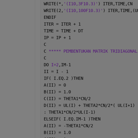
WRITE(*,
'(I10,3F10.3)'
) ITER,TIME,CN
WRITE(2,
'(I10,100F10.3)'
) ITER,TIME,(U
ENDIF
ITER = ITER + 1
TIME = TIME + DT
IP = IP + 1
C
C 
***** PEMBENTUKAN MATRIK TRIDIAGONAL
C
DO 
I=2
,IM-1
II = I - 1
IF( I.EQ.2 )THEN
A(II) = 0
B(II) = 1.0
C(II) = THETA1*CN/2
D(II) = UL(I) + THETA2*CN/2*( UL(I+1) 
: THETA1*CN/2*UL(I-1)
ELSEIF( I.EQ.IM-1 )THEN
A(II) = -THETA1*CN/2
B(II) = 1.0