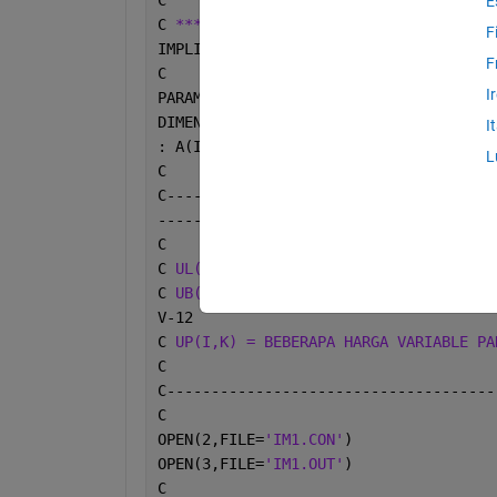
E
C 
*** PROGRAM PENYELESAIAN PERSAMAAN H
F
IMPLICIT
F
C
I
PARAMETER( IMX=1000 )
DIMENSION 
U(IMX)
,UL(IMX),UB(IMX),XP(IM
I
: A(IMX),B(IMX),C(IMX),D(IMX)
L
C
C-------------------------------------
-----------
C
C 
UL(I) = HARGA LAMA VARIABLE PADA TIT
C 
UB(I) = HARGA BARU VARIABLE PADA TIT
V-12
C 
UP(I,K) = BEBERAPA HARGA VARIABLE PA
C
C-------------------------------------
C
OPEN(2,FILE=
'IM1.CON'
)
OPEN(3,FILE=
'IM1.OUT'
)
C