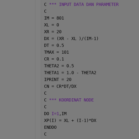
C 
*** INPUT DATA DAN PARAMETER
C
IM = 801
XL = 0
XR = 20
DX = (XR - XL )/(IM-1)
DT = 0.5
TMAX = 101
CR = 0.1
THETA2 = 0.5
THETA1 = 1.0 - THETA2
IPRINT = 20
CN = CR*DT/DX
C
C 
*** KOORDINAT NODE
C
DO 
I=1
,IM
XP(I) = XL + (I-1)*DX
ENDDO
C