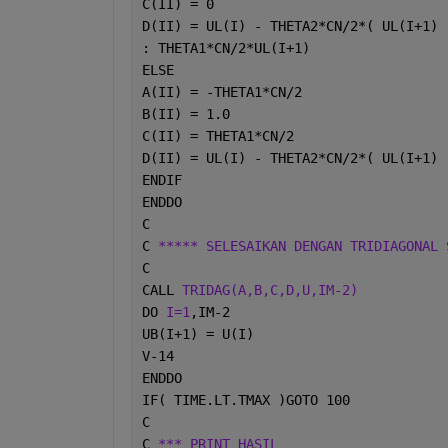
C(II) = 0
D(II) = UL(I) - THETA2*CN/2*( UL(I+1) 
: THETA1*CN/2*UL(I+1)
ELSE
A(II) = -THETA1*CN/2
B(II) = 1.0
C(II) = THETA1*CN/2
D(II) = UL(I) - THETA2*CN/2*( UL(I+1) 
ENDIF
ENDDO
C
C 
***** SELESAIKAN DENGAN TRIDIAGONAL 
C
CALL 
TRIDAG(A,B,C,D,U,IM-2)
DO 
I=1
,IM-2
UB(I+1) = U(I)
V-14
ENDDO
IF( TIME.LT.TMAX )GOTO 100
C
C 
*** PRINT HASIL