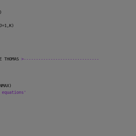
)
J=1,K)
E THOMAS 
>-------------------------------
NMAX)
 equations'