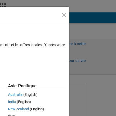
Plus
Connectez-vous pour répondre à cette
ments et les offres locales. D’après votre
question.
Partager
Connectez-vous pour suivre
l’activité
 anciens
Asie-Pacifique
Question posée :
Australia
(English)
Alfandias Saurena
India
(English)
le 10 Mar 2022
Copy
New Zealand
(English)
Commenté :