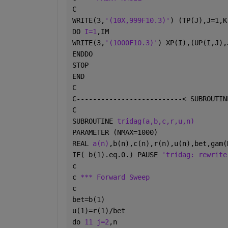
C
WRITE(3,
'(10X,999F10.3)'
) (TP(J),J=1,K
DO 
I=1
,IM
WRITE(3,
'(1000F10.3)'
) XP(I),(UP(I,J),
ENDDO
STOP
END
C
C--------------------------< SUBROUTIN
C
SUBROUTINE 
tridag(a,b,c,r,u,n)
PARAMETER (NMAX=1000)
REAL 
a(n)
,b(n),c(n),r(n),u(n),bet,gam(
IF( b(1).eq.0.) PAUSE 
'tridag: rewrite
c
c 
*** Forward Sweep
c
bet=b(1)
u(1)=r(1)/bet
do 
11 j=2
,n