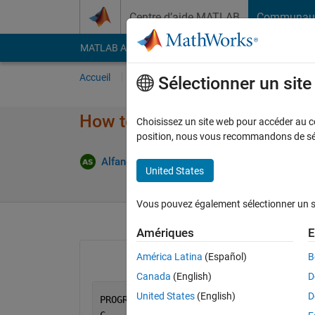
Passer au contenu
Centre d’aide MATLAB
Communau
MATLAB Answers
File Exchange
Cody
AI Cha
Accueil
Poser une question
Répondre
Pa
Sélectionner un sit
How to convert fortran code t
Choisissez un site web pour accéder au con
position, nous vous recommandons de séle
Alfandias Saurena
10 Mar 2022
1 Réponse
United States
Vous pouvez également sélectionner un sit
Amériques
E
América Latina
(Español)
B
Canada
(English)
D
United States
(English)
D
PROGRAM 
IMPLISIT
C