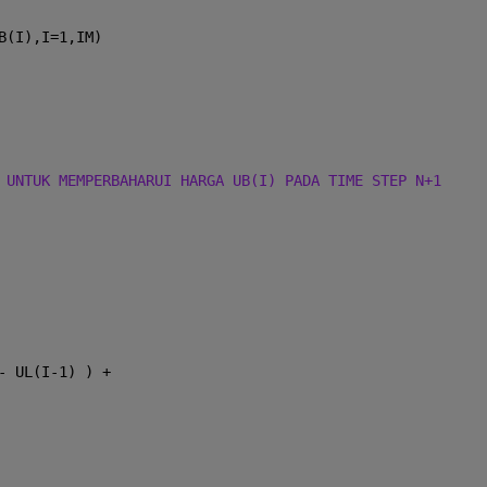
B(I),I=1,IM)
 UNTUK MEMPERBAHARUI HARGA UB(I) PADA TIME STEP N+1
- UL(I-1) ) +