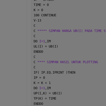
TIME = 0
K = 0
100 CONTINUE
V-13
C
C 
***** SIMPAN HARGA UB(I) PADA TIME S
C
DO 
I=1
,IM
UL(I) = UB(I)
ENDDO
C
C 
**** SIMPAN HASIL UNTUK PLOTTING
C
IF( IP.EQ.IPRINT )THEN
IP = 0
K = K + 1
DO 
I=1
,IM
UP(I,K) = UB(I)
TP(K) = TIME
ENDDO