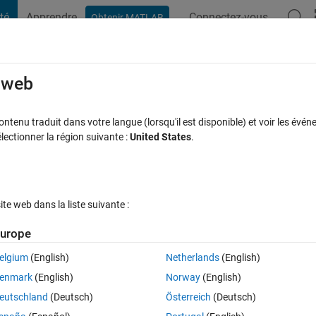
té
Apprendre
Connectez-vous
Obtenir MATLAB
t Playground
Discussions
Compétitions
Blogs
Publication
rcourir
FAQ MATLAB
Plus
e web
o matlab?
tenu traduit dans votre langue (lorsqu'il est disponible) et voir les événe
ctionner la région suivante :
United States
.
Mise à jour 25 Juil 2023
12 Vues (30 jours)
e web dans la liste suivante :
Afficher commentaires plus
urope
elgium
(English)
Netherlands
(English)
0 votes
Ouvrir dans MATLAB Online
enmark
(English)
Norway
(English)
Theme
eutschland
(Deutsch)
Österreich
(Deutsch)