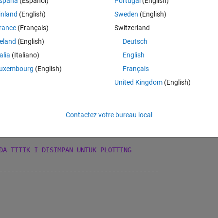
spaña
(Español)
Portugal
(English)
YPERBOLIK DENGAN METODA
inland
(English)
Sweden
(English)
rance
(Français)
Switzerland
reland
(English)
Deutsch
X),UP(IMX,100),TP(IMX),
talia
(Italiano)
English
uxembourg
(English)
Français
United Kingdom
(English)
------------------------------
Contactez votre bureau local
IK I
IK I
DA TITIK I DISIMPAN UNTUK PLOTTING
-----------------------------------------