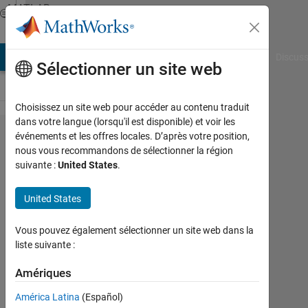
Passer au contenu
MATLAB
Answers
AB Answers
File Exchange
Cody
AI Chat Playground
Discuss
Sélectionner un site web
Choisissez un site web pour accéder au contenu traduit
dans votre langue (lorsqu'il est disponible) et voir les
how to
événements et les offres locales. D’après votre position,
nous vous recommandons de sélectionner la région
count
suivante :
United States
.
array of
1 and 0
United States
repeated
Vous pouvez également sélectionner un site web dans la
times
liste suivante :
Amériques
Keaton
Looper
América Latina
(Español)
17