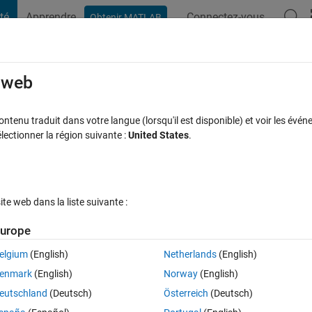
té
Apprendre
Connectez-vous
Obtenir MATLAB
t Playground
Discussions
Compétitions
Blogs
Publication
rcourir
FAQ MATLAB
Plus
e web
rent sizes in each for loop?
tenu traduit dans votre langue (lorsqu'il est disponible) et voir les événe
ctionner la région suivante :
United States
.
Réponse acceptée
Mise à jour 18 Mar 2022
1 Réponse
e web dans la liste suivante :
Afficher commentaires plus
urope
elgium
(English)
Netherlands
(English)
0 votes
Ouvrir dans MATLAB Online
enmark
(English)
Norway
(English)
s in each iteration of a for loop?
eutschland
(Deutsch)
Österreich
(Deutsch)