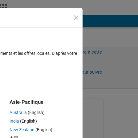
Plus
Connectez-vous pour répondre à cette
ments et les offres locales. D’après votre
question.
Partager
Connectez-vous pour suivre
l’activité
 anciens
Asie-Pacifique
Question posée :
Australia
(English)
giancarlo maldonado
India
(English)
cardenas
le 17 Mar 2022
New Zealand
(English)