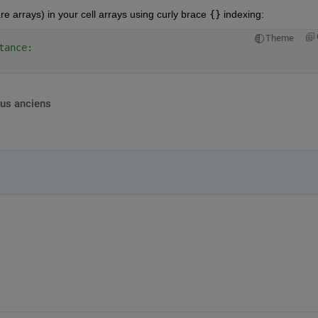
 arrays) in your cell arrays using curly brace 
{}
 indexing:
Theme
tance:
lus anciens