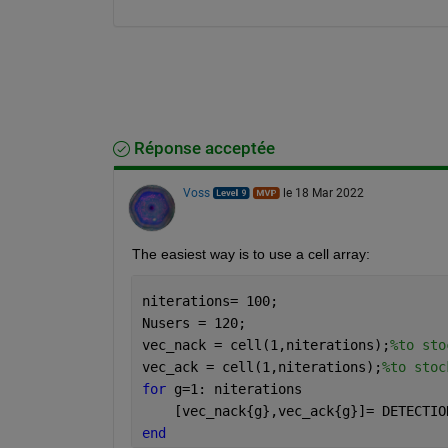
Réponse acceptée
Voss
le 18 Mar 2022
The easiest way is to use a cell array:
niterations= 100;
Nusers = 120;
vec_nack = cell(1,niterations);
%to sto
vec_ack = cell(1,niterations);
%to stoc
for 
g=1: niterations
    [vec_nack{g},vec_ack{g}]= DETECTIO
end