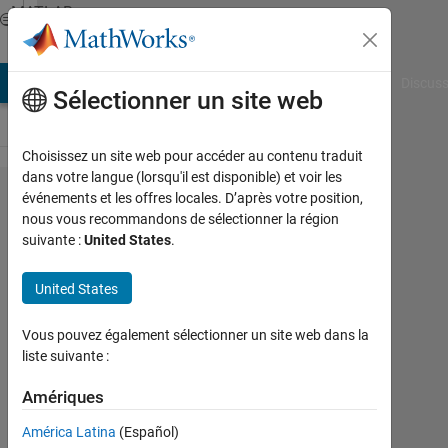
Passer au contenu
MATLAB
Answers
AB Answers
File Exchange
Cody
AI Chat Playground
Discuss
Sélectionner un site web
Choisissez un site web pour accéder au contenu traduit
dans votre langue (lorsqu'il est disponible) et voir les
To select the
événements et les offres locales. D’après votre position,
nous vous recommandons de sélectionner la région
indices of
suivante :
United States
.
logical "1" in
first 2D
United States
matrix, and
Vous pouvez également sélectionner un site web dans la
then replace
liste suivante :
those
Amériques
corresponding
indices in
América Latina
(Español)