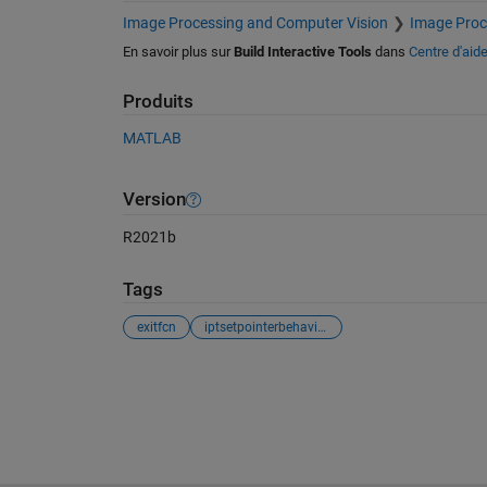
Image Processing and Computer Vision
Image Proc
En savoir plus sur
Build Interactive Tools
dans
Centre d'aid
Produits
MATLAB
Version
R2021b
Tags
exitfcn
iptsetpointerbehavior
Voir également