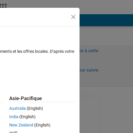
Plus
r
Connectez-vous pour répondre à cette
ments et les offres locales. D’après votre
question.
Partager
Connectez-vous pour suivre
l’activité
Asie-Pacifique
Question posée :
Australia
(English)
Jaeseok
India
(English)
le 22 Mar 2022
Copy
New Zealand
(English)
Réponse apportée :