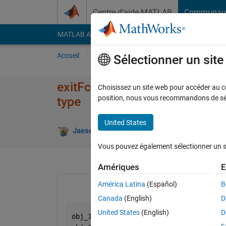
Passer au contenu
Centre d’aide MATLAB
Communau
MATLAB Answers
File Exchange
Cody
AI Cha
Accueil
Poser une question
Répondre
Pa
Sélectionner un sit
exitFcn of iptSetPointerBehavi
Choisissez un site web pour accéder au con
position, nous vous recommandons de séle
type
United States
Répons
Jaeseok
22 Mar 2022
1 Réponse
Vous pouvez également sélectionner un sit
Amériques
E
América Latina
(Español)
B
Canada
(English)
D
United States
(English)
D
obj_1 = rectangle(
'Position'
, [1,1,1,1