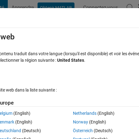
té
Apprendre
Connectez-vous
Obtenir MATLAB
t Playground
Discussions
Compétitions
Blogs
Publication
rcourir
FAQ MATLAB
Plus
e web
or doen't seems work properly for pointe
tenu traduit dans votre langue (lorsqu'il est disponible) et voir les événe
ctionner la région suivante :
United States
.
e acceptée
Mise à jour 5 Jan 2023
5 Vues (30 jours)
e web dans la liste suivante :
urope
elgium
(English)
Netherlands
(English)
0 votes
Ouvrir dans MATLAB Online
enmark
(English)
Norway
(English)
Theme
eutschland
(Deutsch)
Österreich
(Deutsch)
], 
'FaceColor'
, [0,0,0]);