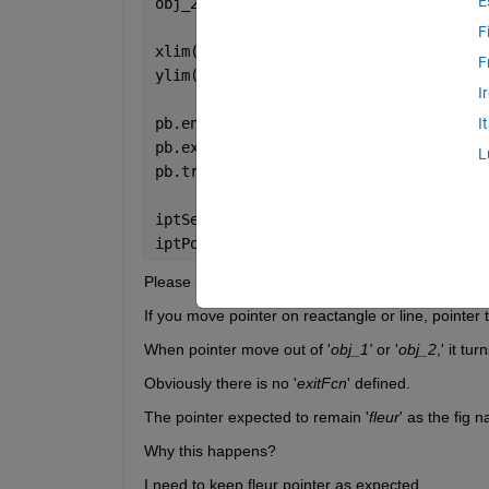
E
obj_2 = line([3,3],[1,2]);
F
xlim([0,4])
F
ylim([0,3])
I
pb.enterFcn = @(fig,cp) set(fig, 
'Poin
I
pb.exitFcn = [];
L
pb.traverseFcn = [];
iptSetPointerBehavior([obj_1,obj_2],pb
iptPointerManager(gcf)
Please run code above.
If you move pointer on reactangle or line, pointer t
When pointer move out of '
obj_1'
 or '
obj_2
,' it tur
Obviously there is no '
exitFcn
' defined.
The pointer expected to remain '
fleur
' as the fig 
Why this happens?
I need to keep fleur pointer as expected.