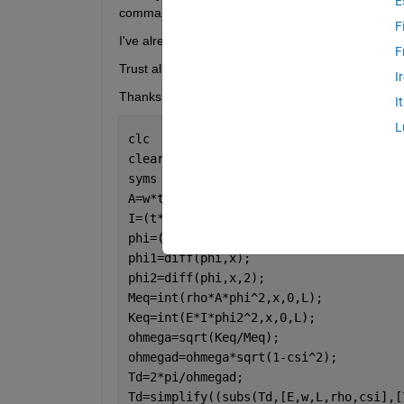
E
command window it shows 1.1211, as I want, but no
F
I've already tried using simplify/simplifyFraction bu
F
Trust all clear
I
Thanks
I
L
clc 
clear 
all
syms 
rho x L E w t csi
A=w*t;
I=(t*w^3)/12;
phi=(3*x^2)/(2*L^2) - x^3/(2*L^3);
phi1=diff(phi,x);
phi2=diff(phi,x,2);
Meq=int(rho*A*phi^2,x,0,L);
Keq=int(E*I*phi2^2,x,0,L);
ohmega=sqrt(Keq/Meq);
ohmegad=ohmega*sqrt(1-csi^2);
Td=2*pi/ohmegad;
Td=simplify((subs(Td,[E,w,L,rho,csi],[