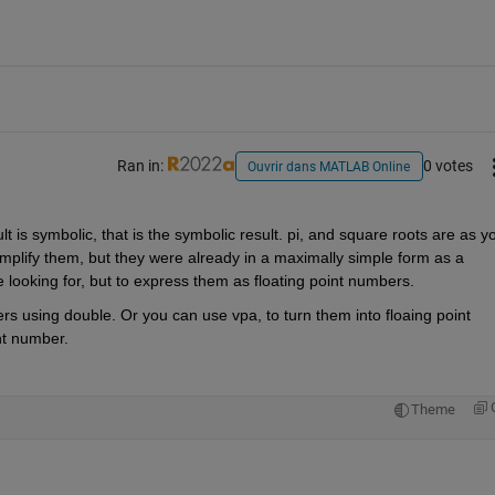
Ran in:
0 votes
Ouvrir dans MATLAB Online
t is symbolic, that is the symbolic result. pi, and square roots are as yo
implify them, but they were already in a maximally simple form as a 
e looking for, but to express them as floating point numbers.
rs using double. Or you can use vpa, to turn them into floaing point 
nt number.
Theme