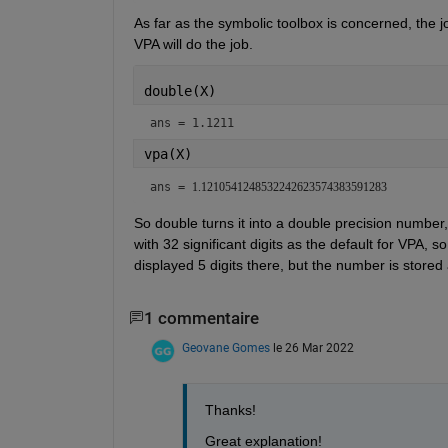
As far as the symbolic toolbox is concerned, the 
VPA will do the job.
double(X)
ans = 1.1211
vpa(X)
ans = 
1.1210541248532242623574383591283
So double turns it into a double precision number, V
with 32 significant digits as the default for VPA,
displayed 5 digits there, but the number is stored 
1 commentaire
Geovane Gomes
le 26 Mar 2022
Thanks!
Great explanation!