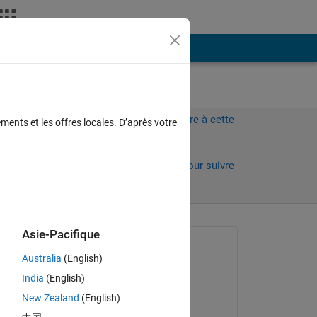
Plus
Connectez-vous pour répondre à cette
ments et les offres locales. D’après votre
question.
)
Partager
Connectez-vous pour suivre
l’activité
Asie-Pacifique
Question posée :
Australia
(English)
Geovane Gomes
India
(English)
le 26 Mar 2022
New Zealand
(English)
Commenté :