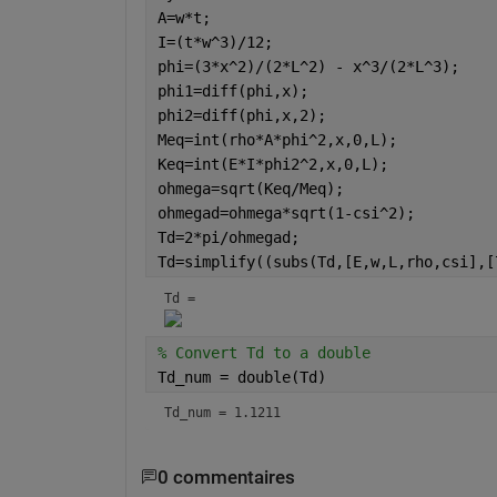
A=w*t;
I=(t*w^3)/12;
phi=(3*x^2)/(2*L^2) - x^3/(2*L^3);
phi1=diff(phi,x);
phi2=diff(phi,x,2);
Meq=int(rho*A*phi^2,x,0,L);
Keq=int(E*I*phi2^2,x,0,L);
ohmega=sqrt(Keq/Meq);
ohmegad=ohmega*sqrt(1-csi^2);
Td=2*pi/ohmegad;
Td=simplify((subs(Td,[E,w,L,rho,csi],[
Td = 
% Convert Td to a double
Td_num = double(Td)
Td_num = 1.1211
0 commentaires