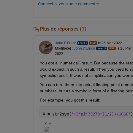
Connectez-vous pour commenter.
Plus de réponses (1)
John D'Errico
le 26 Mar 2022
Modifié(e) :
John D'Errico
le 26 Mar
2022
You got a "numerical" result. But because the resul
would expect in such a result. Then you tried to s
symbolic result. It was not simplification you were
You can turn them into actual floating point numbe
numbers, but as a symbolic form of a floating poi
For example, you got this result:
X = str2sym(
'(3*pi*39270^(1/2))/1666'
)
X = 