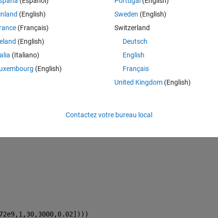
spaña
(Español)
Portugal
(English)
t direct from the script.
inland
(English)
Sweden
(English)
t didn't work.
rance
(Français)
Switzerland
reland
(English)
Deutsch
talia
(Italiano)
English
Theme
uxembourg
(English)
Français
United Kingdom
(English)
Contactez votre bureau local
72e9,1,30,3000,0.02])))