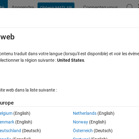
té
Apprendre
Connectez-vous
Obtenir MATLAB
t Playground
Discussions
Compétitions
Blogs
Publication
rcourir
FAQ MATLAB
Plus
e web
tenu traduit dans votre langue (lorsqu'il est disponible) et voir les événe
ctionner la région suivante :
United States
.
Réponse acceptée
Mise à jour 26 Mar 2022
18 Vues (30 jours
e web dans la liste suivante :
urope
elgium
(English)
Netherlands
(English)
Ran in:
0 votes
Ouvrir dans MATLAB Online
enmark
(English)
Norway
(English)
eutschland
(Deutsch)
Österreich
(Deutsch)
t the maximum I get is (3*pi*39270^(1/2))/1666. When I put this result in 