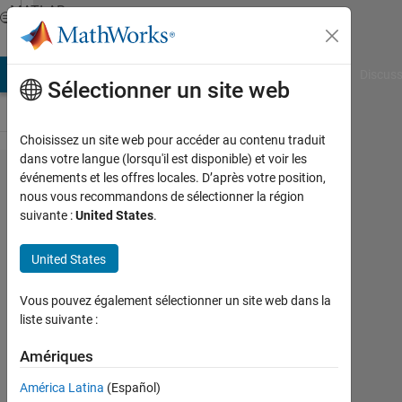
Passer au contenu
MATLAB
Answers
AB Answers
File Exchange
Cody
AI Chat Playground
Discuss
Sélectionner un site web
Choisissez un site web pour accéder au contenu traduit
dans votre langue (lorsqu'il est disponible) et voir les
How
événements et les offres locales. D’après votre position,
nous vous recommandons de sélectionner la région
Normalize
suivante :
United States
.
each
column to
United States
itself
Vous pouvez également sélectionner un site web dans la
mean
liste suivante :
value
Amériques
Rachele
América Latina
(Español)