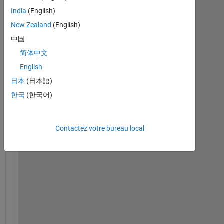
India
(English)
New Zealand
(English)
中国
简体中文
English
日本
(日本語)
Cartel3.xlsx
한국
(한국어)
I 
Contactez votre bureau local
h
a
v
e 
o
n
e 
t
a