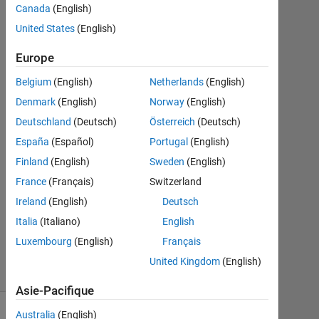
Franceschini
Canada
(English)
12
United States
(English)
Avr
2022
Europe
1
Réponse
Belgium
(English)
Netherlands
(English)
Denmark
(English)
Norway
(English)
Réponse
Deutschland
(Deutsch)
Österreich
(Deutsch)
acceptée
España
(Español)
Portugal
(English)
Mise
Finland
(English)
Sweden
(English)
à
France
(Français)
Switzerland
jour
Ireland
(English)
Deutsch
13
Italia
(Italiano)
English
Avr
2022
Luxembourg
(English)
Français
28 Vues
United Kingdom
(English)
(30 jours)
Asie-Pacifique
Australia
(English)