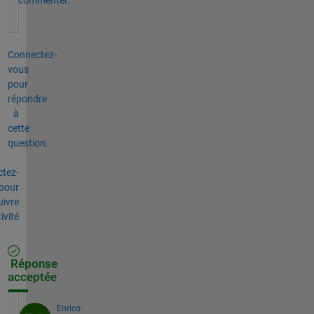
Connectez-
vous
pour
répondre
à
cette
question.
tez-
pour
uivre
tivité
Réponse
acceptée
Enrico