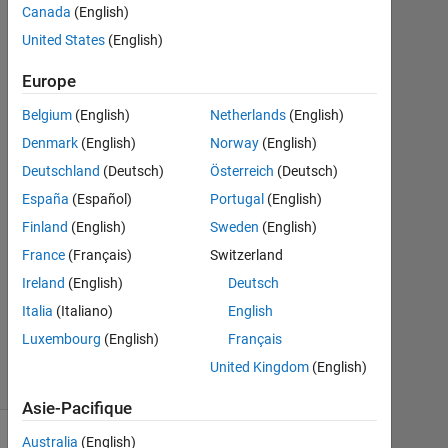
Saha
Canada
(English)
18
United States
(English)
Avr
2022
Europe
2
Réponses
Belgium
(English)
Netherlands
(English)
Denmark
(English)
Norway
(English)
Réponse
Deutschland
(Deutsch)
Österreich
(Deutsch)
acceptée
España
(Español)
Portugal
(English)
Mise
Finland
(English)
Sweden
(English)
à
France
(Français)
Switzerland
jour
Ireland
(English)
Deutsch
10
Italia
(Italiano)
English
Mai
2022
Luxembourg
(English)
Français
2 Vues
United Kingdom
(English)
(30 jours)
Asie-Pacifique
Australia
(English)