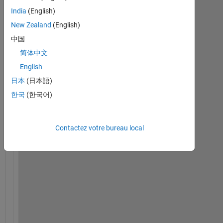
Afficher
India
(English)
commentaires
plus
New Zealand
(English)
anciens
中国
简体中文
English
日本
(日本語)
I
f 
한국
(한국어)
t
h
e
Contactez votre bureau local
r
e 
a
r
e 
n
u
m
b