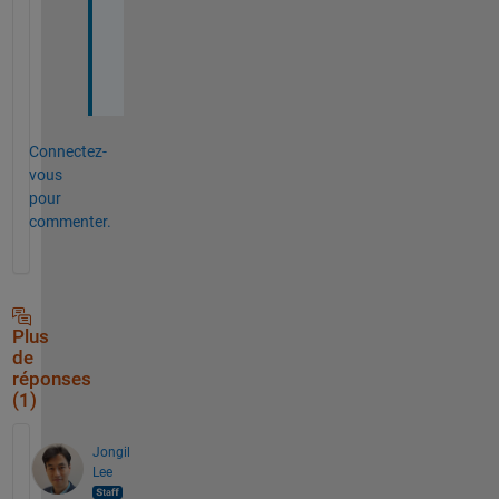
(
3
)
?
Connectez-
vous
pour
commenter.
Plus
de
réponses
(1)
Jongil
Lee