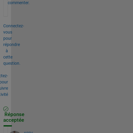
commenter.
Connectez-
vous
pour
répondre
à
cette
question.
tez-
pour
uivre
tivité
Réponse
acceptée