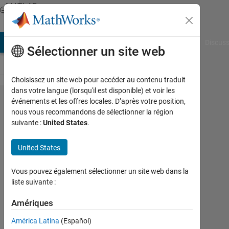
Passer au contenu
MATLAB
Answers
AB Answers
File Exchange
Cody
AI Chat Playground
Discuss
Sélectionner un site web
Choisissez un site web pour accéder au contenu traduit
dans votre langue (lorsqu'il est disponible) et voir les
how
événements et les offres locales. D’après votre position,
nous vous recommandons de sélectionner la région
can i
suivante :
United States
.
use a
loop to
United States
run the
Vous pouvez également sélectionner un site web dans la
specific
liste suivante :
code
Amériques
Joydeb
América Latina
(Español)