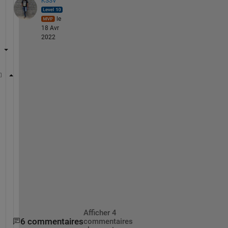
KSSV
le
18 Avr
2022
ncFiles = dir(
'E:\data\2002\*.nc'
)
N = length(ncfiles) ; 
Q = zeros(N,1) ; 
for 
i = 1:N
    ncFile = fullfile(ncFiles(i).folder,ncFiles(i).
    cot=data_Wwind{
'M2TMNXRAD_5_12_4_TAUHGH'
}(:);
    th5 = cot > 5;
    B = double(th5);
    Q(i)=sum(B(:) == 1);
end
Afficher 4
6 commentaires
commentaires