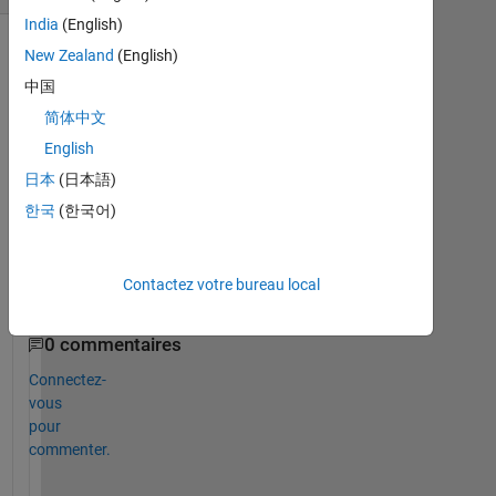
India
(English)
New Zealand
(English)
中国
简体中文
English
日本
(日本語)
한국
(한국어)
Untitled.png
Contactez votre bureau local
0 commentaires
Connectez-
vous
pour
commenter.