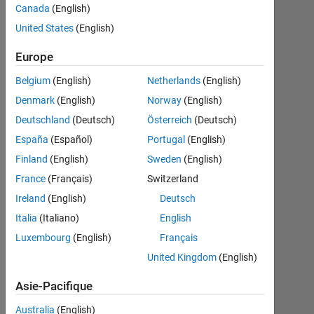
Amir
Canada
(English)
Azadeh
United States
(English)
Ranjbar
21
Europe
Avr
Belgium
(English)
Netherlands
(English)
2022
Denmark
(English)
Norway
(English)
2
Réponses
Deutschland
(Deutsch)
Österreich
(Deutsch)
España
(Español)
Portugal
(English)
Réponse
Finland
(English)
Sweden
(English)
acceptée
France
(Français)
Switzerland
Mise
Ireland
(English)
Deutsch
à
Italia
(Italiano)
English
jour
Luxembourg
(English)
Français
6
Mai
United Kingdom
(English)
2022
Asie-Pacifique
2 Vues
(30 jours)
Australia
(English)