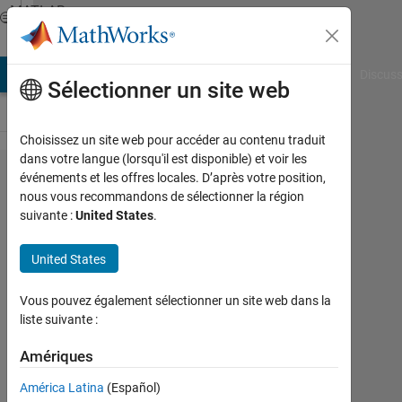
Passer au contenu
MATLAB
Answers
AB Answers
File Exchange
Cody
AI Chat Playground
Discuss
Sélectionner un site web
Choisissez un site web pour accéder au contenu traduit
dans votre langue (lorsqu'il est disponible) et voir les
how can
événements et les offres locales. D’après votre position,
nous vous recommandons de sélectionner la région
create
suivante :
United States
.
Changing
lamp
United States
color
Vous pouvez également sélectionner un site web dans la
with start
liste suivante :
and stop
Amériques
button
América Latina
(Español)