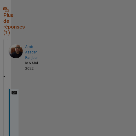
Plus
de
réponses
(1)
Amir
Azadeh
Ranjbar
le 6 Mai
2022
a
p
p
.
L
a