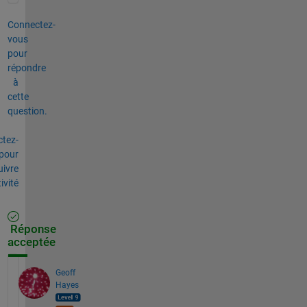
Connectez-
vous
pour
répondre
à
cette
question.
tez-
pour
uivre
tivité
Réponse
acceptée
Geoff
Hayes