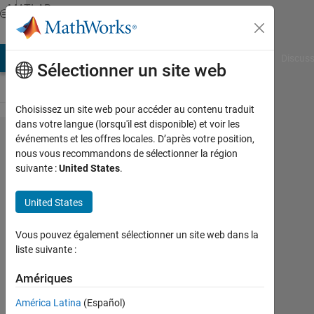
Passer au contenu
MATLAB
Answers
AB Answers
File Exchange
Cody
AI Chat Playground
Discuss
Sélectionner un site web
Choisissez un site web pour accéder au contenu traduit
dans votre langue (lorsqu'il est disponible) et voir les
Hi, can i
événements et les offres locales. D’après votre position,
nous vous recommandons de sélectionner la région
know how
suivante :
United States
.
to find the
orientation
United States
of an
Vous pouvez également sélectionner un site web dans la
object?
liste suivante :
Amériques
Nurul
Farhana
América Latina
(Español)
Mohd