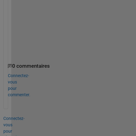
o
f 
c
o
d
i
n
g
?
0 commentaires
Connectez-
vous
pour
commenter.
Connectez-
vous
pour