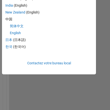
Afficher
India
(English)
commentaires
New Zealand
(English)
plus
中国
anciens
简体中文
English
日本
(日本語)
I 
한국
(한국어)
n
e
e
Contactez votre bureau local
d 
t
o 
d
o 
a 
p
r
o