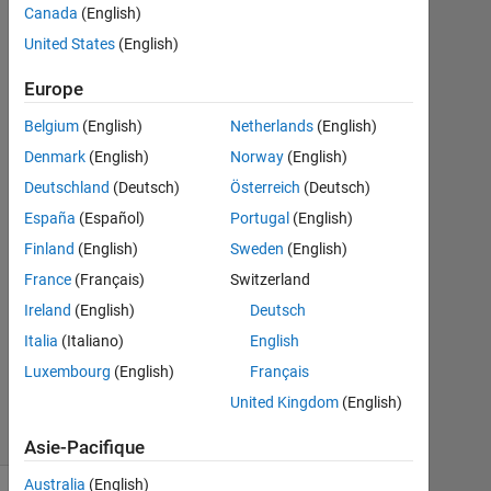
Canada
(English)
Fadzli
United States
(English)
13
Mai
Europe
2022
1
Belgium
(English)
Netherlands
(English)
Réponse
Denmark
(English)
Norway
(English)
Deutschland
(Deutsch)
Österreich
(Deutsch)
Réponse
acceptée
España
(Español)
Portugal
(English)
Finland
(English)
Sweden
(English)
Mise
France
(Français)
Switzerland
à
Ireland
(English)
Deutsch
jour
14
Italia
(Italiano)
English
Mai
Luxembourg
(English)
Français
2022
United Kingdom
(English)
37 Vues
(30 jours)
Asie-Pacifique
Australia
(English)