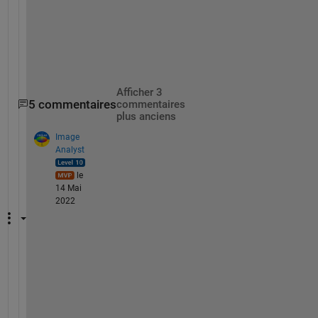
h
e
m
.
Afficher 3
5 commentaires
commentaires
plus anciens
Image
Analyst
le
14 Mai
2022
Y
o
u 
c