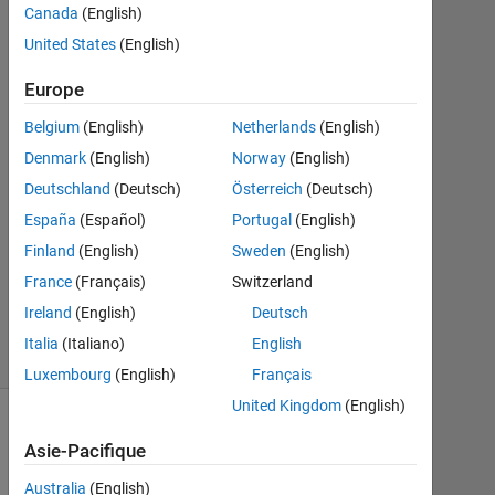
Canada
(English)
2022
1
United States
(English)
Réponse
Europe
Réponse
Belgium
(English)
Netherlands
(English)
acceptée
Denmark
(English)
Norway
(English)
Mise
Deutschland
(Deutsch)
Österreich
(Deutsch)
à
España
(Español)
Portugal
(English)
jour
Finland
(English)
Sweden
(English)
24
France
(Français)
Switzerland
Mai
2022
Ireland
(English)
Deutsch
17 Vues
Italia
(Italiano)
English
(30 jours)
Luxembourg
(English)
Français
United Kingdom
(English)
Asie-Pacifique
Australia
(English)