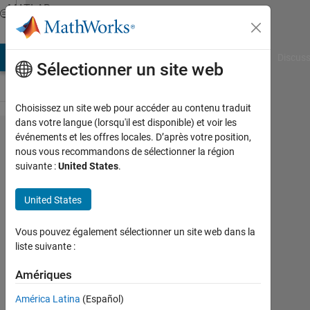
Passer au contenu
MATLAB
Answers
AB Answers
File Exchange
Cody
AI Chat Playground
Discuss
Sélectionner un site web
Choisissez un site web pour accéder au contenu traduit
dans votre langue (lorsqu'il est disponible) et voir les
Converting
événements et les offres locales. D’après votre position,
nous vous recommandons de sélectionner la région
a system of
suivante :
United States
.
coordinates
United States
Dekel
Vous pouvez également sélectionner un site web dans la
Mashiach
liste suivante :
20
Mai
Amériques
2022
2
América Latina
(Español)
Réponses