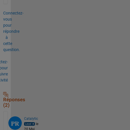
Connectez-
vous
pour
répondre
à
cette
question.
tez-
pour
uivre
tivité
Réponses
(2)
Catalytic
le
20 Mai