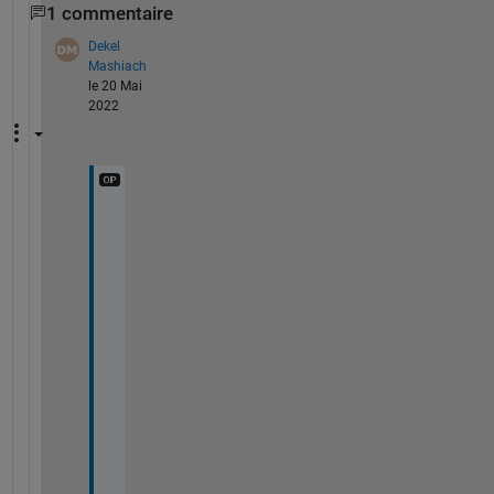
1 commentaire
Dekel
Mashiach
le 20 Mai
2022
I
'
m 
a
l
r
e
a
d
y 
c
o