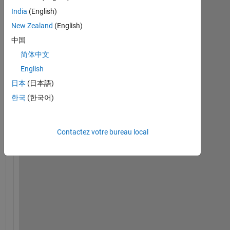
e
India
(English)
y
, 
New Zealand
(English)
I
中国
'
简体中文
m 
d
English
o
日本
(日本語)
i
한국
(한국어)
n
g 
a 
Contactez votre bureau local
p
r
o
j
e
c
t 
o
n 
a 