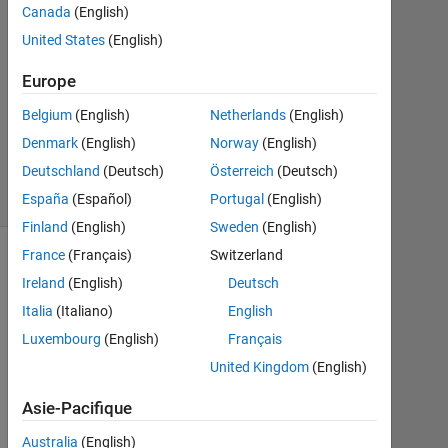
Canada
(English)
United States
(English)
Mise
à
Europe
jour
20
Belgium
(English)
Netherlands
(English)
Mai
Denmark
(English)
Norway
(English)
2022
Deutschland
(Deutsch)
Österreich
(Deutsch)
7 Vues
(30 jours)
España
(Español)
Portugal
(English)
Finland
(English)
Sweden
(English)
France
(Français)
Switzerland
Ireland
(English)
Deutsch
Italia
(Italiano)
English
Luxembourg
(English)
Français
United Kingdom
(English)
Asie-Pacifique
H
Australia
(English)