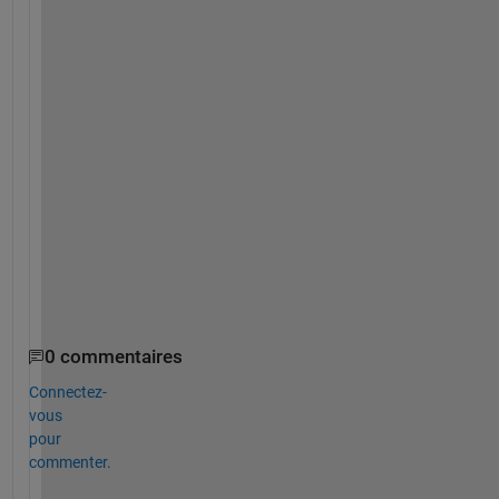
y
o
n
e 
c
a
n 
h
e
l
p 
m
e
.
0 commentaires
Connectez-
vous
pour
commenter.