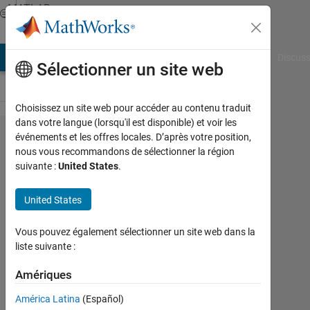
Passer au contenu
MATLAB
Answers
AB Answers
File Exchange
Cody
AI Chat Playground
Discuss
Sélectionner un site web
Choisissez un site web pour accéder au contenu traduit
dans votre langue (lorsqu'il est disponible) et voir les
regionZoomInteraction
événements et les offres locales. D’après votre position,
nous vous recommandons de sélectionner la région
only works the first
suivante :
United States
.
time, bug?
United States
Pelajar
Vous pouvez également sélectionner un site web dans la
UM
liste suivante :
31
Mai
Amériques
2022
1
América Latina
(Español)
Réponse