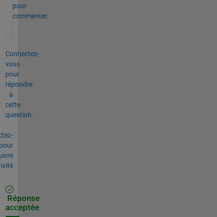
pour
commenter.
Connectez-
vous
pour
répondre
à
cette
question.
tez-
pour
uivre
tivité
Réponse
acceptée