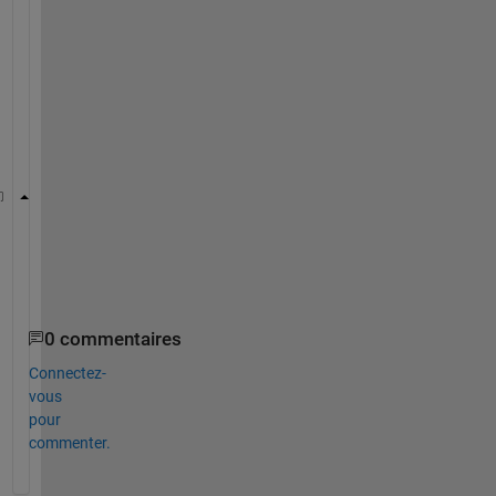
u
s
e 
h
i
s
t
figure
hist(Xdata(:), 42)
0 commentaires
Connectez-
vous
pour
commenter.