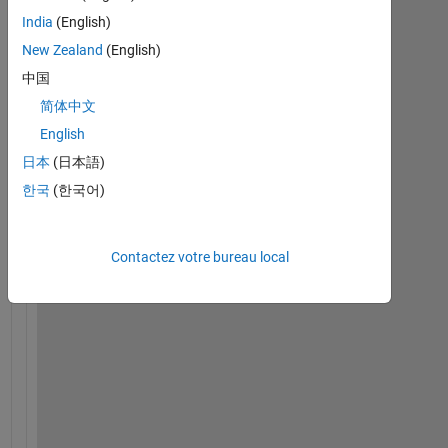
India
(English)
New Zealand
(English)
Xdata.mat
中国
简体中文
English
I 
日本
(日本語)
w
a
한국
(한국어)
n
t
e
Contactez votre bureau local
d 
t
o 
p
l
o
t 
t
h