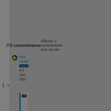
d 
d
a
t
a
?
Afficher 1
3 commentaires
commentaire
plus ancien
Elysi
Cochin
le 2
Juin
2022
A
p