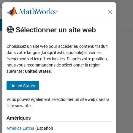
Passer au contenu
MATLAB
Answers
AB Answers
File Exchange
Cody
AI Chat Playground
Discuss
Sélectionner un site web
Choisissez un site web pour accéder au contenu traduit
dans votre langue (lorsqu'il est disponible) et voir les
how to
événements et les offres locales. D’après votre position,
nous vous recommandons de sélectionner la région
plot
suivante :
United States
.
histogram
United States
Elysi
Vous pouvez également sélectionner un site web dans la
Cochin
liste suivante :
2
Amériques
Juin
2022
América Latina
(Español)
1