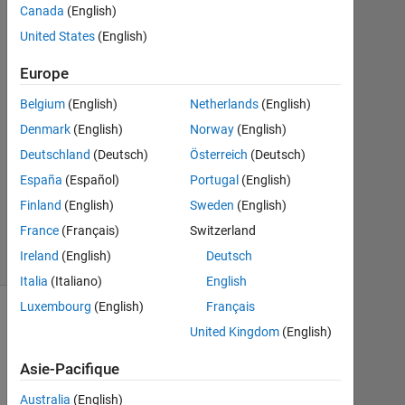
Canada
(English)
Réponse
United States
(English)
Réponse
Europe
acceptée
Belgium
(English)
Netherlands
(English)
Mise
Denmark
(English)
Norway
(English)
à
Deutschland
(Deutsch)
Österreich
(Deutsch)
jour
2
España
(Español)
Portugal
(English)
Juin
Finland
(English)
Sweden
(English)
2022
France
(Français)
Switzerland
17 Vues
Ireland
(English)
Deutsch
(30 jours)
Italia
(Italiano)
English
Luxembourg
(English)
Français
Afficher
United Kingdom
(English)
commentaires
plus
Asie-Pacifique
anciens
Australia
(English)