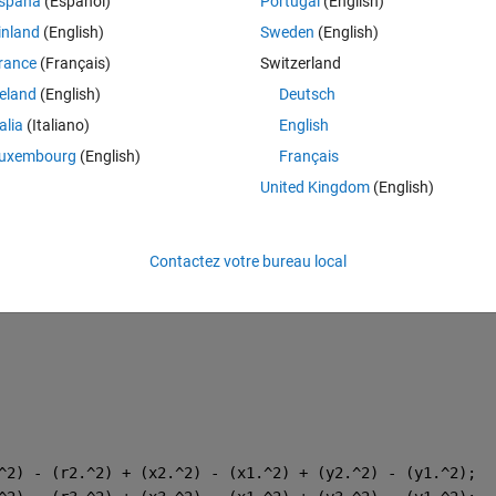
spaña
(Español)
Portugal
(English)
inland
(English)
Sweden
(English)
rance
(Français)
Switzerland
reland
(English)
Deutsch
talia
(Italiano)
English
uxembourg
(English)
Français
United Kingdom
(English)
Contactez votre bureau local
^2) - (r2.^2) + (x2.^2) - (x1.^2) + (y2.^2) - (y1.^2);