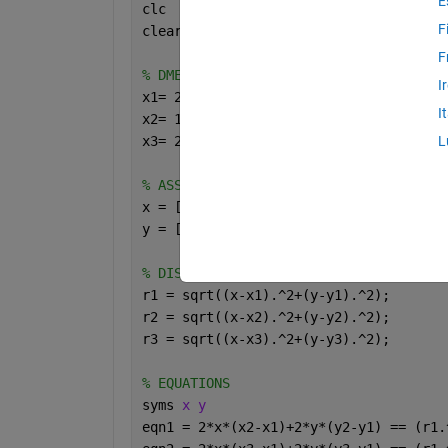
E
clc
F
clear 
all
F
% DME COORDINATES
I
x1= 2;  y1= 10; 
% DME 1
I
x2= 15; y2= 30; 
% DME 2
x3= 20; y3= 3;  
% DME 3
L
% ASSUMED POSITION OF OBJECT
x = [10,25,31,35,40];
y = [20,30,41,49,56];
% DISTANCE OF OBJECT TO DMEs
r1 = sqrt((x-x1).^2+(y-y1).^2);
r2 = sqrt((x-x2).^2+(y-y2).^2);
r3 = sqrt((x-x3).^2+(y-y3).^2);
% EQUATIONS
syms 
x y
eqn1 = 2*x*(x2-x1)+2*y*(y2-y1) == (r1.