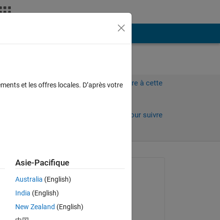
Plus
Connectez-vous pour répondre à cette
ments et les offres locales. D’après votre
question.
Partager
Connectez-vous pour suivre
l’activité
 anciens
Asie-Pacifique
Question posée :
Australia
(English)
Curious
India
(English)
le 4 Juin 2022
New Zealand
(English)
Commenté :
Copy