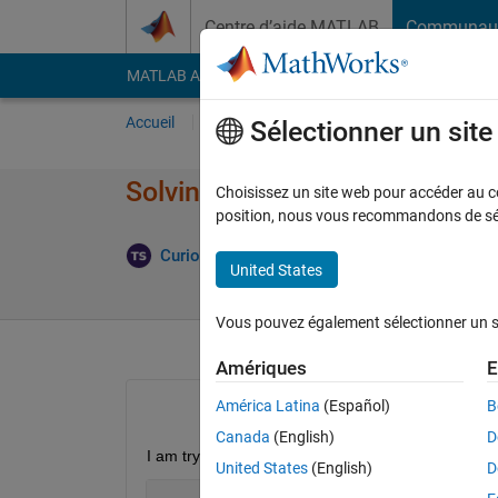
Passer au contenu
Centre d’aide MATLAB
Communau
MATLAB Answers
File Exchange
Cody
AI Cha
Accueil
Poser une question
Répondre
Pa
Sélectionner un sit
Solving and Plotting Arrays
Choisissez un site web pour accéder au con
position, nous vous recommandons de séle
Mise à 
Curious
4 Juin 2022
0 Réponses
United States
Vous pouvez également sélectionner un sit
Amériques
E
América Latina
(Español)
B
Canada
(English)
D
I am trying to find and plot the values of xSol and
United States
(English)
D