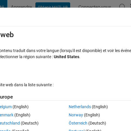
té
Apprendre
Connectez-vous
Obtenir MATLAB
t Playground
Discussions
Compétitions
Blogs
Publication
rcourir
FAQ MATLAB
Plus
e web
tenu traduit dans votre langue (lorsqu'il est disponible) et voir les événe
ctionner la région suivante :
United States
.
jour 4 Juin 2022
4 Vues (30 jours)
e web dans la liste suivante :
Afficher commentaires plus
urope
elgium
(English)
Netherlands
(English)
Ran in:
0 votes
Ouvrir dans MATLAB Online
enmark
(English)
Norway
(English)
 ySol by using x and y arrays as follow:
eutschland
(Deutsch)
Österreich
(Deutsch)
Theme