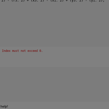
^2) - (r3.^2) + (x3.^2) - (x1.^2) + (y3.^2) - (y1.^2);
. Index must not exceed 0.
 help!