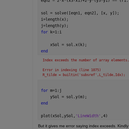
eqn2 = 2*x*(x3-x1)+2*y*(y3-y1) == (r1.
sol = solve([eqn1, eqn2], [x, y]);
i=length(x);
j=length(y);
for 
k=1:i
    xSol = sol.x(k);
end
Index exceeds the number of array elements
Error in indexing (line 1075)
R_tilde = builtin('subsref',L_tilde,Idx);
for 
m=1:j
    ySol = sol.y(m);
end
plot(xSol,ySol,
'LineWidth'
,4)
But it gives me error saying index exceeds. Kindly