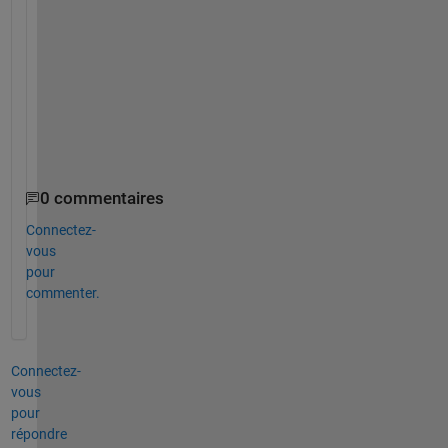
v
e
r
s
i
o
n
.
0 commentaires
Connectez-
vous
pour
commenter.
Connectez-
vous
pour
répondre