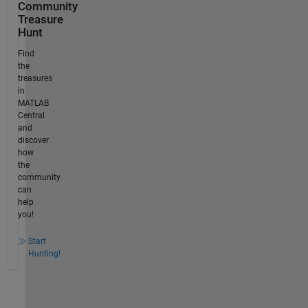
Community
Treasure
Hunt
Find
the
treasures
in
MATLAB
Central
and
discover
how
the
community
can
help
you!
Start
Hunting!