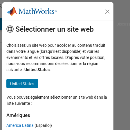
Passer au contenu
MATLAB
Answers
AB Answers
File Exchange
Cody
AI Chat Playground
Discuss
Sélectionner un site web
Choisissez un site web pour accéder au contenu traduit
dans votre langue (lorsqu'il est disponible) et voir les
show
événements et les offres locales. D’après votre position,
nous vous recommandons de sélectionner la région
table
suivante :
United States
.
from
bottom
United States
to top
Vous pouvez également sélectionner un site web dans la
liste suivante :
Cristian
Martin
Amériques
10
América Latina
(Español)
Juin