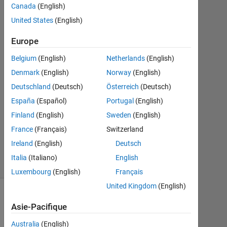
Canada
(English)
2022
1
United States
(English)
Réponse
Europe
Réponse
Belgium
(English)
Netherlands
(English)
acceptée
Denmark
(English)
Norway
(English)
Mise
Deutschland
(Deutsch)
Österreich
(Deutsch)
à
España
(Español)
Portugal
(English)
jour
Finland
(English)
Sweden
(English)
10
France
(Français)
Switzerland
Juin
2022
Ireland
(English)
Deutsch
7 Vues
Italia
(Italiano)
English
(30 jours)
Luxembourg
(English)
Français
United Kingdom
(English)
Asie-Pacifique
Australia
(English)