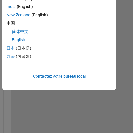
India
(English)
New Zealand
(English)
中国
简体中文
H
i
English
,
日本
(日本語)
한국
(한국어)
data = 
'test.xlsx'
;
set(handles.uitable1, 
'Data'
, data);
Contactez votre bureau local
I 
w
a
n
t 
i
n 
u
i