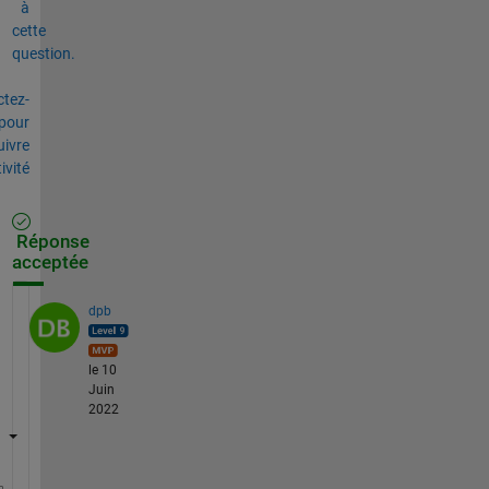
à
cette
question.
tez-
pour
uivre
tivité
Réponse
acceptée
dpb
le 10
Juin
2022