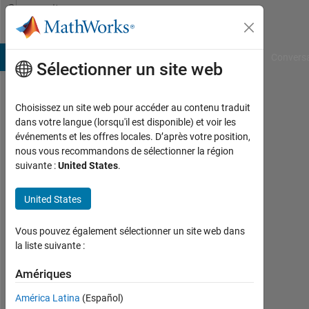
Passer au contenu
Community
Profile
B Answers
File Exchange
Cody
AI Chat Playground
Convers
Sélectionner un site web
Choisissez un site web pour accéder au contenu traduit
Cristian
dans votre langue (lorsqu'il est disponible) et voir les
événements et les offres locales. D’après votre position,
Martin
nous vous recommandons de sélectionner la région
suivante :
United States
.
Last
seen:
presque
United States
4 ans il
y a
Vous pouvez également sélectionner un site web dans
|
la liste suivante :
Actif
depuis
Amériques
2020
América Latina
(Español)