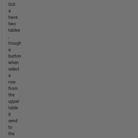
GUI
a
have
two
tables
,
trough
a
button
when
select
a
row
from
the
upper
table
it
send
to
the