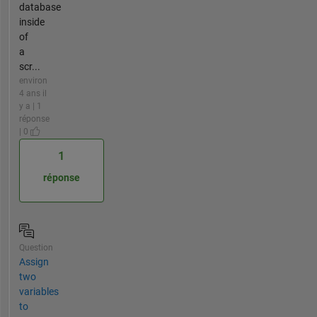
database
inside
of
a
scr...
environ
4 ans il
y a | 1
réponse
| 0
1
réponse
Question
Assign
two
variables
to