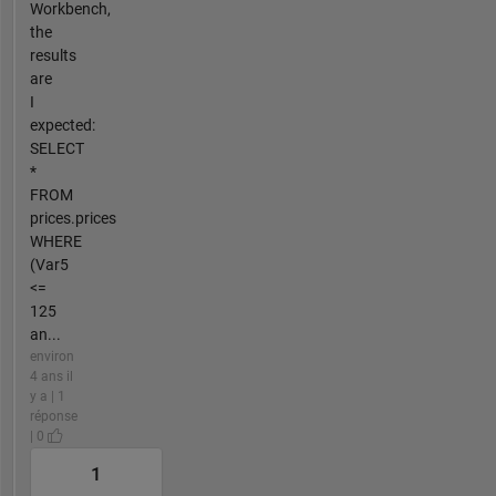
Workbench,
the
results
are
I
expected:
SELECT
*
FROM
prices.prices
WHERE
(Var5
<=
125
an...
environ
4 ans il
y a | 1
réponse
| 0
1