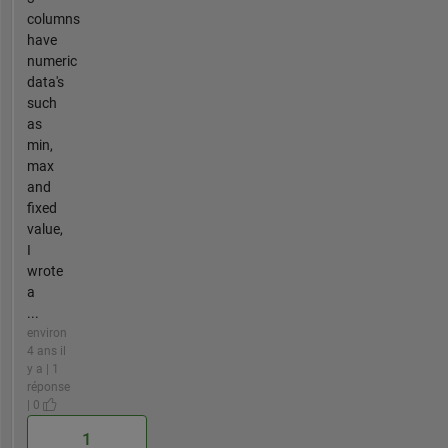
columns
have
numeric
data's
such
as
min,
max
and
fixed
value,
I
wrote
a
...
environ
4 ans il
y a | 1
réponse
| 0
1