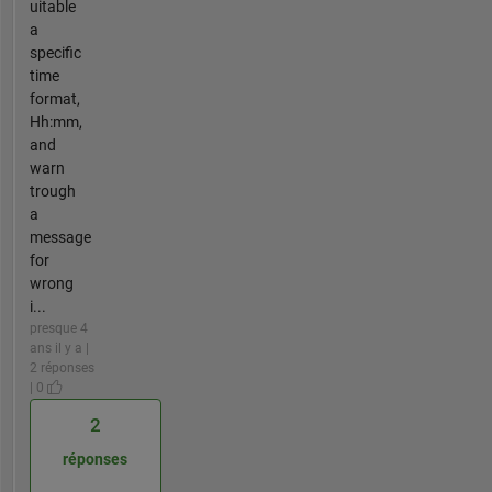
uitable
a
specific
time
format,
Hh:mm,
and
warn
trough
a
message
for
wrong
i...
presque 4
ans il y a |
2 réponses
| 0
2
réponses