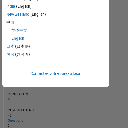
CONTRIBUTIONS
10
10
India
(English)
5
New Zealand
(English)
中国
0
简体中文
02/21
10/21
06/22
02/23
06/24
02/25
10/25
06/26
03/21
12/21
09/22
06/23
03/24
12/24
09/25
05/21
04/22
03/23
02/24
01/25
12/25
06/20
04/21
02/22
12/22
10/23
L
08/24
06/25
04/26
CHRONOLOGIE
English
日本
(日本語)
한국
(한국어)
RANG
277
568
of
Contactez votre bureau local
302
025
RÉPUTATION
0
CONTRIBUTIONS
47
Questions
2