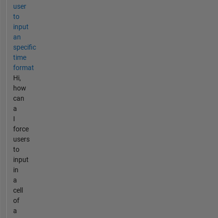
user
to
input
an
specific
time
format
Hi,
how
can
a
I
force
users
to
input
in
a
cell
of
a