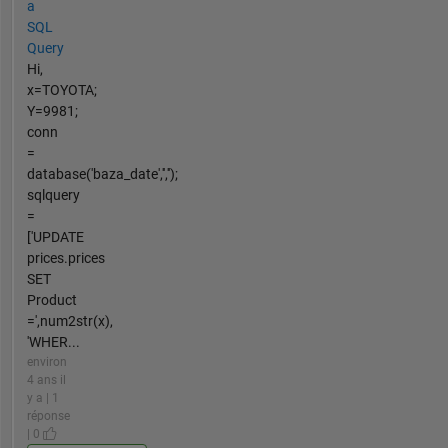
a
SQL
Query
Hi,
x=TOYOTA;
Y=9981;
conn
=
database('baza_date','','');
sqlquery
=
['UPDATE
prices.prices
SET
Product
=',num2str(x),
'WHER...
environ
4 ans il
y a | 1
réponse
| 0