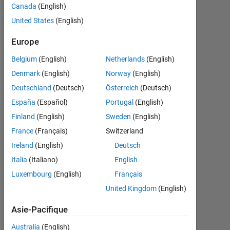
Followers:
Canada
(English)
0
United States
(English)
Following:
Europe
0
Belgium
(English)
Netherlands
(English)
Denmark
(English)
Norway
(English)
Follow
Deutschland
(Deutsch)
Österreich
(Deutsch)
España
(Español)
Portugal
(English)
Finland
(English)
Sweden
(English)
Tableau de bord
France
(Français)
Switzerland
Statistiques
Ireland
(English)
Deutsch
Italia
(Italiano)
English
MATLAB Answers
Luxembourg
(English)
Français
-10
25
-4
-2
-5
2
4
6
8
20
United Kingdom
(English)
Asie-Pacifique
15
Australia
(English)