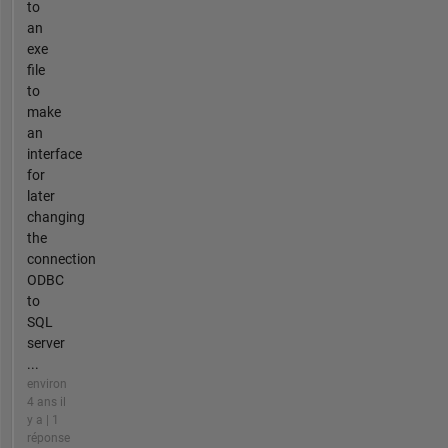
to
an
exe
file
to
make
an
interface
for
later
changing
the
connection
ODBC
to
SQL
server
...
environ
4 ans il
y a | 1
réponse