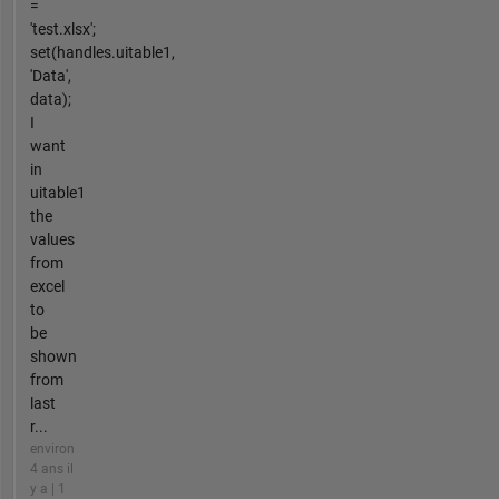
=
'test.xlsx';
set(handles.uitable1,
'Data',
data);
I
want
in
uitable1
the
values
from
excel
to
be
shown
from
last
r...
environ
4 ans il
y a | 1