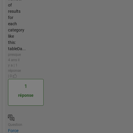
of
results
for
each
category
like
this:
tableDa...
presque
4 ans il
y a | 1
réponse
| 0
1
réponse
Question
Force