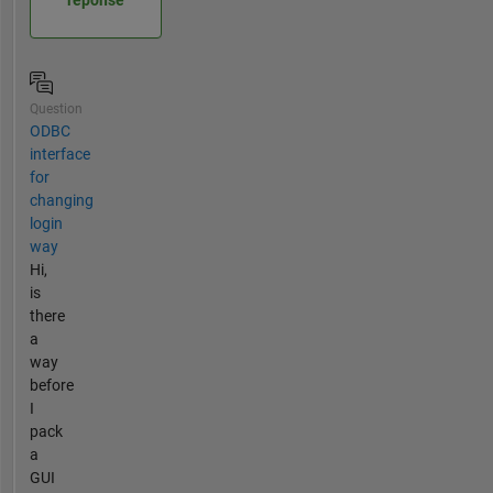
réponse
Question
ODBC
interface
for
changing
login
way
Hi,
is
there
a
way
before
I
pack
a
GUI