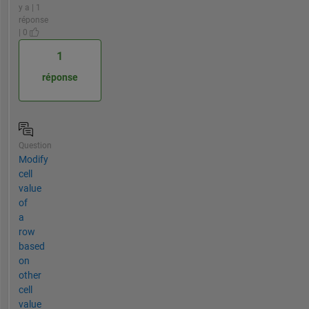
y a | 1
réponse
| 0
1
réponse
Question
Modify
cell
value
of
a
row
based
on
other
cell
value