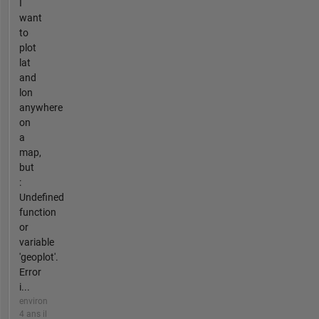
I
want
to
plot
lat
and
lon
anywhere
on
a
map,
but
:
Undefined
function
or
variable
'geoplot'.
Error
i...
environ
4 ans il