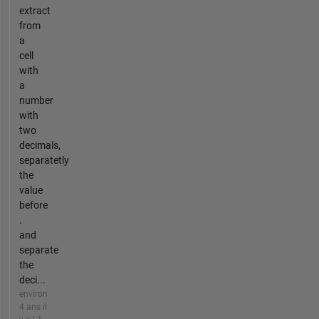
extract
from
a
cell
with
a
number
with
two
decimals,
separatetly
the
value
before
.
and
separate
the
deci...
environ
4 ans il