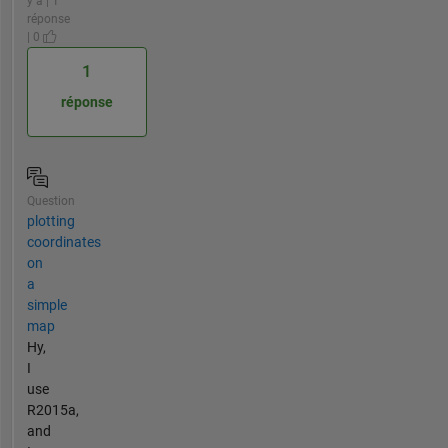
y a | 1
réponse
| 0
1
réponse
Question
plotting
coordinates
on
a
simple
map
Hy,
I
use
R2015a,
and