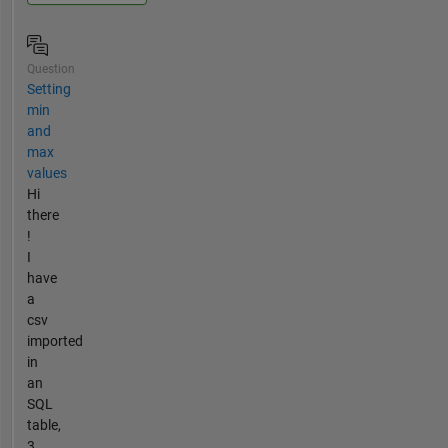
Question
Setting
min
and
max
values
Hi
there
!
I
have
a
csv
imported
in
an
SQL
table,
3