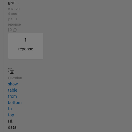
give...
environ
4 ans il
y a | 1
réponse
| 0
1
réponse
Question
show
table
from
bottom
to
top
Hi,
data