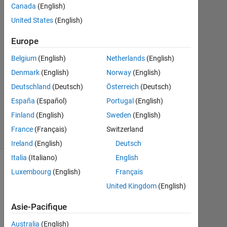
Juin
Canada
(English)
2022
United States
(English)
1
Réponse
Europe
Mise
Belgium
(English)
Netherlands
(English)
à
Denmark
(English)
Norway
(English)
jour
Deutschland
(Deutsch)
Österreich
(Deutsch)
14
Juin
España
(Español)
Portugal
(English)
2022
Finland
(English)
Sweden
(English)
14 Vues
France
(Français)
Switzerland
(30 jours)
Ireland
(English)
Deutsch
Italia
(Italiano)
English
Afficher
Luxembourg
(English)
Français
commentaires
United Kingdom
(English)
plus
anciens
Asie-Pacifique
Australia
(English)