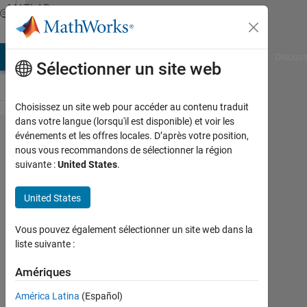
Passer au contenu
MATLAB
Answers
AB Answers
File Exchange
Cody
AI Chat Playground
Discuss
Sélectionner un site web
Choisissez un site web pour accéder au contenu traduit
dans votre langue (lorsqu'il est disponible) et voir les
Can't
événements et les offres locales. D’après votre position,
nous vous recommandons de sélectionner la région
get
suivante :
United States
.
matlab
to run
United States
a .exe
Vous pouvez également sélectionner un site web dans la
file...
liste suivante :
Amériques
Wesser
13
América Latina
(Español)