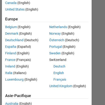
Chakraborty
Canada
(English)
17
United States
(English)
Juin
2022
Europe
1
Réponse
Belgium
(English)
Netherlands
(English)
Denmark
(English)
Norway
(English)
Réponse
Deutschland
(Deutsch)
Österreich
(Deutsch)
acceptée
España
(Español)
Portugal
(English)
Mise
Finland
(English)
Sweden
(English)
à
France
(Français)
Switzerland
jour
Ireland
(English)
Deutsch
21
Italia
(Italiano)
English
Nov
2022
Luxembourg
(English)
Français
24 Vues
United Kingdom
(English)
(30 jours)
Asie-Pacifique
Australia
(English)