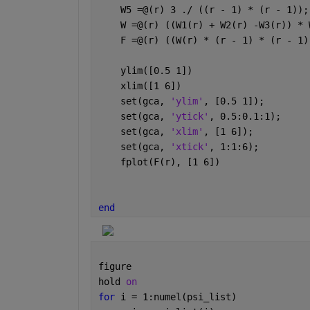
    W5 =@(r) 3 ./ ((r - 1) * (r - 1));
    W =@(r) ((W1(r) + W2(r) -W3(r)) * 
    F =@(r) ((W(r) * (r - 1) * (r - 1)
    ylim([0.5 1])
    xlim([1 6])
    set(gca, 
'ylim'
, [0.5 1]);
    set(gca, 
'ytick'
, 0.5:0.1:1);
    set(gca, 
'xlim'
, [1 6]);
    set(gca, 
'xtick'
, 1:1:6);
    fplot(F(r), [1 6])
end
figure
hold 
on
for 
i = 1:numel(psi_list)