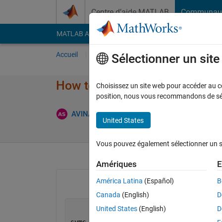
Passer au contenu
Centre d’aide MATLAB
Communau
MATLAB Answers
File Exchange
Cody
AI Cha
Accueil
Poser une question
Répondre
Pa
Sélectionner un sit
How to plot these two plots in 
Choisissez un site web pour accéder au con
position, nous vous recommandons de séle
AVINASH SAHU
23 Juin 2022
1 Réponse
United States
Vous pouvez également sélectionner un sit
Amériques
E
América Latina
(Español)
B
Canada
(English)
D
United States
(English)
D
syms 
r