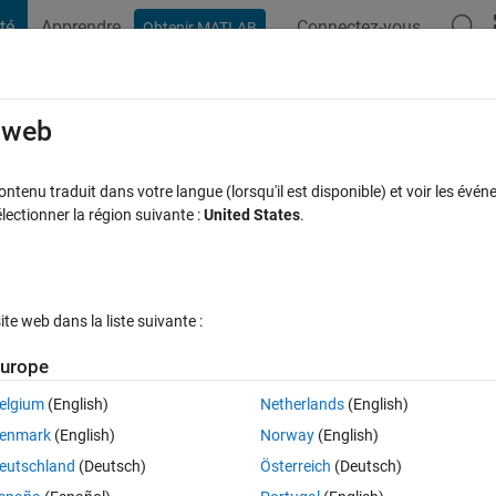
té
Apprendre
Connectez-vous
Obtenir MATLAB
t Playground
Discussions
Compétitions
Blogs
Publication
rcourir
FAQ MATLAB
Plus
e web
a single figure and using both y axis?
tenu traduit dans votre langue (lorsqu'il est disponible) et voir les événe
ctionner la région suivante :
United States
.
Mise à jour 23 Juin 2022
19 Vues (30 jours)
e web dans la liste suivante :
urope
elgium
(English)
Netherlands
(English)
Ran in:
0 votes
Ouvrir dans MATLAB Online
enmark
(English)
Norway
(English)
Theme
eutschland
(Deutsch)
Österreich
(Deutsch)