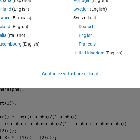
spaña
(Español)
Portugal
(English)
ample: 0.1, 0.01, 0.001
inland
(English)
Sweden
(English)
rance
(Français)
Switzerland
reland
(English)
Deutsch
talia
(Italiano)
English
uxembourg
(English)
Français
United Kingdom
(English)
lpha;
rt(3));
Contactez votre bureau local
ha*alpha);
rt(3));
(r)) * log((r+alpha)/(1+alpha));
- r*alpha + alpha*alpha)/(1 - alpha + alpha*alpha));
T2(r));
t(3) * (T1(r) - T2(r));