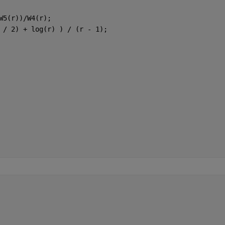
W5(r))/W4(r);
 / 2) + log(r) ) / (r - 1);