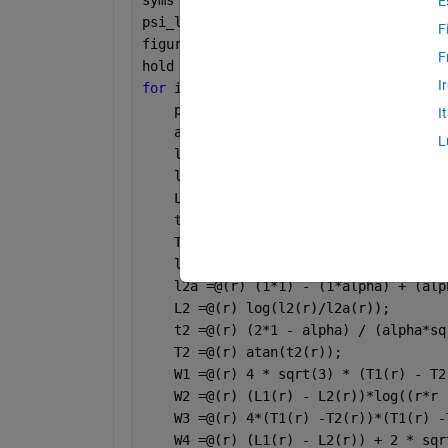
E
psi_list = [1, 0.1, 0.01, 0.001]; 
% ex
F
figure
F
hold 
on
I
for 
i = 1:numel(psi_list)
    psi = psi_list(i);
I
    alpha = (12*psi)^(1/3);
L
    l1 = @(r) (r + alpha)*(r + alpha);
    l1a = @(r) r*r - r*alpha + alpha*a
    L1 = @(r) log(l1(r)/l1a(r));
    t1 =@(r) (2*r - alpha) / (alpha*sq
    T1 =@(r) atan(t1(r));
    l2 =@(r) (1 + alpha)*(1 + alpha);
    l2a =@(r) (1*1) - (1*alpha) + (alp
    L2 =@(r) log(l2(r)/l2a(r));
    t2 =@(r) (2*1 - alpha) / (alpha*sq
    T2 =@(r) atan(t2(r));
    W1 =@(r) 4 * sqrt(3) * (T1(r) - T2
    W2 =@(r) (L1(r) - L2(r))*log((r*r 
    W3 =@(r) 4*(T1(r) -T2(r))*(T1(r) -
    W4 =@(r) (L1(r) - L2(r)) + 2 * sqr