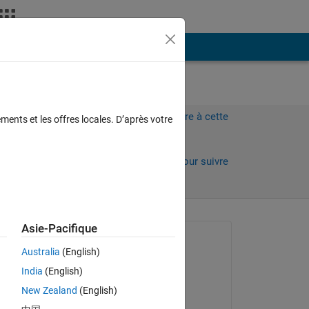
Plus
Connectez-vous pour répondre à cette
ments et les offres locales. D’après votre
question.
Partager
Connectez-vous pour suivre
l’activité
Asie-Pacifique
Question posée :
Australia
(English)
AVINASH SAHU
India
(English)
le 23 Juin 2022
Copy
New Zealand
(English)
Commenté :