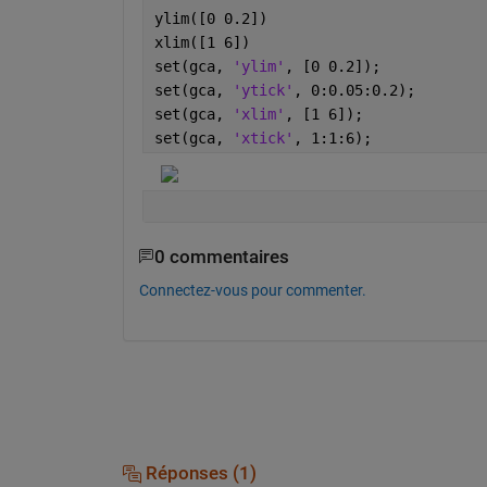
ylim([0 0.2])
xlim([1 6])
set(gca, 
'ylim'
, [0 0.2]);
set(gca, 
'ytick'
, 0:0.05:0.2);
set(gca, 
'xlim'
, [1 6]);
set(gca, 
'xtick'
, 1:1:6);
0 commentaires
Connectez-vous pour commenter.
Réponses (1)