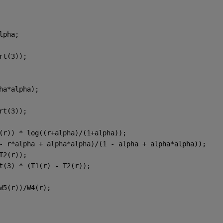
lpha;
rt(3));
ha*alpha);
rt(3));
(r)) * log((r+alpha)/(1+alpha));
- r*alpha + alpha*alpha)/(1 - alpha + alpha*alpha));
T2(r));
t(3) * (T1(r) - T2(r));
W5(r))/W4(r);