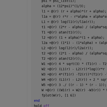
    psi = psi_list(i);
    alpha = (12*psi)^(1/3);
    l1 = @(r) (r + alpha)*(r + alpha);
    l1a = @(r) r*r - r*alpha + alpha*a
    L1 = @(r) log(l1(r)/l1a(r));
    t1 =@(r) (2*r - alpha) / (alpha*sq
    T1 =@(r) atan(t1(r));
    l2 =@(r) (1 + alpha)*(1 + alpha);
    l2a =@(r) (1*1) - (1*alpha) + (alp
    L2 =@(r) log(l2(r)/l2a(r));
    t2 =@(r) (2*1 - alpha) / (alpha*sq
    T2 =@(r) atan(t2(r));
    W1 =@(r) 4 * sqrt(3) * (T1(r) - T2
    W2 =@(r) (L1(r) - L2(r))*log((r*r 
    W3 =@(r) 4*(T1(r) -T2(r))*(T1(r) -
    W4 =@(r) (L1(r) - L2(r)) + 2 * sqr
    W5 =@(r) 3 ./ ((r - 1) * (r - 1));
    W =@(r) ((W1(r) + W2(r) -W3(r)) * 
    fplot(W(r), [1 6])
end
hold 
off