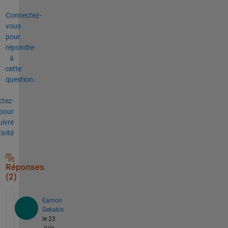
Connectez-
vous
pour
répondre
à
cette
question.
tez-
pour
uivre
tivité
Réponses
(2)
Eamon
Gekakis
le 23
Juin