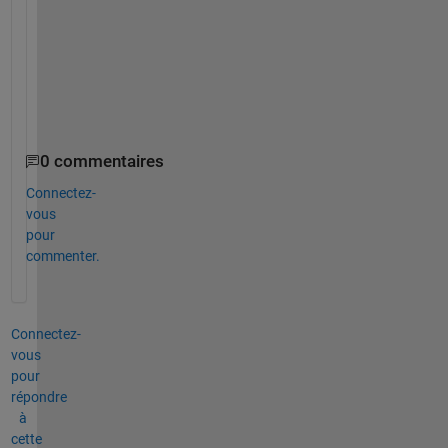
d
s
A
l
i
0 commentaires
Connectez-
vous
pour
commenter.
Connectez-
vous
pour
répondre
à
cette