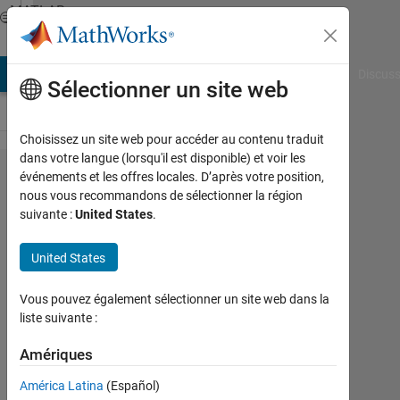
Passer au contenu
MATLAB
Answers
AB Answers
File Exchange
Cody
AI Chat Playground
Discuss
Sélectionner un site web
Choisissez un site web pour accéder au contenu traduit
dans votre langue (lorsqu'il est disponible) et voir les
Real-
événements et les offres locales. D’après votre position,
nous vous recommandons de sélectionner la région
Time
suivante :
United States
.
Controller
with DAQ
United States
Vous pouvez également sélectionner un site web dans la
Ali
liste suivante :
Albaidhani
4
Amériques
Juil
2022
América Latina
(Español)