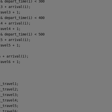
 & depart_time(i) < 300
l3 + arrival(i);
ravel3 + 1;
 & depart_time(i) < 400
l4 + arrival(i);
ravel4 + 1;
 & depart_time(i) < 500
l5 + arrival(i);
ravel5 + 1;
6 + arrival(i);
ravel6 + 1;      
t_travel1;
t_travel2;
t_travel3;
t_travel4;
t_travel5;
t_travel6;