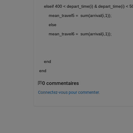
elseif
400
 < depart_time(
i
) & depart_time(
i
) < 
5
        mean_travel5 =  sum(arrival(
i
,
1
));
else
        mean_travel6 =  sum(arrival(
i
,
1
));
end
end
0 commentaires
Connectez-vous pour commenter.