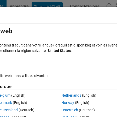
té
Apprendre
Connectez-vous
Obtenir MATLAB
t Playground
Discussions
Compétitions
Blogs
Publication
rcourir
FAQ MATLAB
Plus
e web
tenu traduit dans votre langue (lorsqu'il est disponible) et voir les événe
ctionner la région suivante :
United States
.
se acceptée
Mise à jour 14 Juil 2022
8 Vues (30 jours)
e web dans la liste suivante :
Afficher commentaires plus
urope
elgium
(English)
Netherlands
(English)
0 votes
enmark
(English)
Norway
(English)
eutschland
(Deutsch)
Österreich
(Deutsch)
 to continue to sum the values in arrival in period between 100 and 200 an