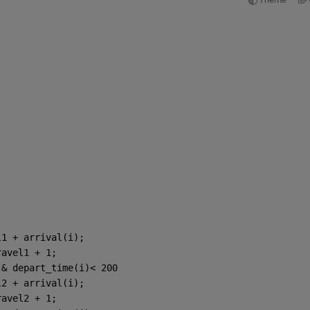
l1 + arrival(i);
ravel1 + 1;
 & depart_time(i)< 200
l2 + arrival(i);
ravel2 + 1;