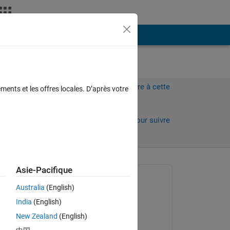
Plus
Connectez-vous pour répondre à cette
ments et les offres locales. D’après votre
question.
Partager
Connectez-vous pour suivre
l’activité
 anciens
Asie-Pacifique
Question posée :
Australia
(English)
arash rad
India
(English)
le 14 Juil 2022
New Zealand
(English)
Commenté :
d 