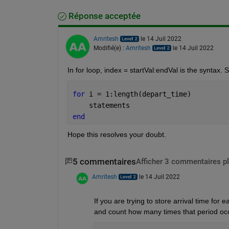
Réponse acceptée
Amritesh
le 14 Juil 2022
Modifié(e) :
Amritesh
le 14 Juil 2022
In for loop, index = startVal:endVal is the syntax. 
for 
i = 1:length(depart_time)
    statements
end
Hope this resolves your doubt.
5 commentaires
Afficher 3 commentaires p
Amritesh
le 14 Juil 2022
If you are trying to store arrival time for 
and count how many times that period occu