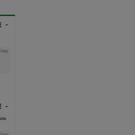
Copy
ble 
Copy