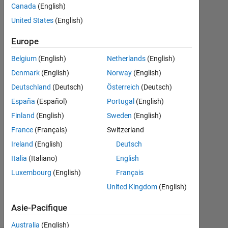
Canada
(English)
United States
(English)
Jose
27
Europe
Juil
2022
Belgium
(English)
Netherlands
(English)
1
Denmark
(English)
Norway
(English)
Réponse
Deutschland
(Deutsch)
Österreich
(Deutsch)
Réponse
España
(Español)
Portugal
(English)
acceptée
Finland
(English)
Sweden
(English)
France
(Français)
Switzerland
Mise
Ireland
(English)
Deutsch
à
jour
Italia
(Italiano)
English
29
Luxembourg
(English)
Français
Juil
United Kingdom
(English)
2022
7 Vues
Asie-Pacifique
(30 jours)
Australia
(English)