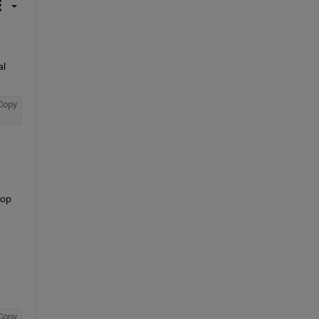
l 
Copy
op 
Copy