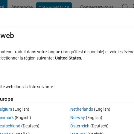
té
Apprendre
Connectez-vous
Obtenir MATLAB
t Playground
Discussions
Compétitions
Blogs
Publication
rcourir
FAQ MATLAB
Plus
e web
l-time model as .m file
tenu traduit dans votre langue (lorsqu'il est disponible) et voir les événe
ctionner la région suivante :
United States
.
se à jour 26 Mar 2025
23 Vues (30 jours)
e web dans la liste suivante :
urope
elgium
(English)
Netherlands
(English)
0 votes
Ouvrir dans MATLAB Online
enmark
(English)
Norway
(English)
eutschland
(Deutsch)
Österreich
(Deutsch)