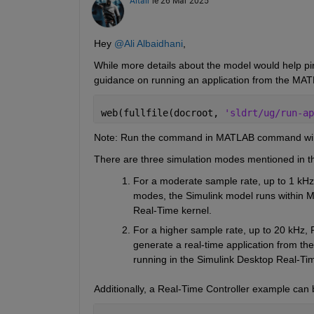
Altaïr
le 26 Mar 2025
Hey 
@Ali Albaidhani
,
While more details about the model would help pin
guidance on running an application from the MA
web(fullfile(docroot, 
'sldrt/ug/run-ap
Note: Run the command in MATLAB command win
There are three simulation modes mentioned in t
For a moderate sample rate, up to 1 kH
modes, the Simulink model runs within MA
Real-Time kernel.
For a higher sample rate, up to 20 kHz,
generate a real-time application from the
running in the Simulink Desktop Real-Tim
Additionally, a Real-Time Controller example can 