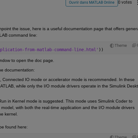
0 votes
Ouvrir dans MATLAB Online
point the issue, here is a useful documentation page that offers genera
TLAB command line:
Theme
plication-from-matlab-command-line.html'
))
dow to open the doc page.
he documentation:
z, Connected IO mode or accelerator mode is recommended. In these 
TLAB, while only the I/O module drivers operate in the Simulink Deskt
 Run in Kernel mode is suggested. This mode uses Simulink Coder to 
 model, with both the real-time application and the I/O module drivers 
e kernel.
be found here:
Theme