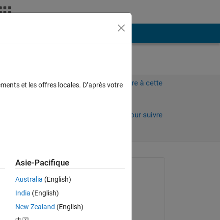
Plus
Connectez-vous pour répondre à cette
ments et les offres locales. D’après votre
question.
Partager
Connectez-vous pour suivre
l’activité
Asie-Pacifique
Question posée :
Australia
(English)
Ali Albaidhani
India
(English)
le 28 Juil 2022
New Zealand
(English)
Réponse apportée :