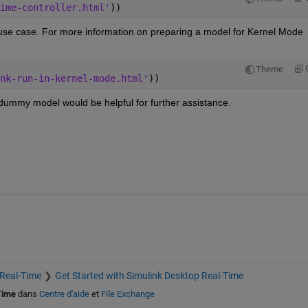
ime-controller.html'
))
 use case. For more information on preparing a model for Kernel Mode 
Theme
nk-run-in-kernel-mode.html'
))
dummy model would be helpful for further assistance.
 Real-Time
Get Started with Simulink Desktop Real-Time
Time
dans
Centre d'aide
et
File Exchange