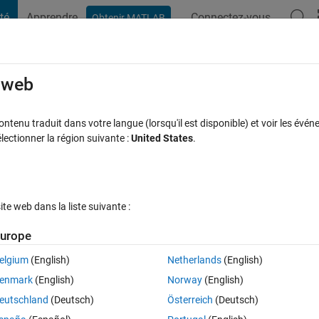
té
Apprendre
Connectez-vous
Obtenir MATLAB
t Playground
Discussions
Compétitions
Blogs
Publication
rcourir
FAQ MATLAB
Plus
e web
e?
tenu traduit dans votre langue (lorsqu'il est disponible) et voir les événe
ctionner la région suivante :
United States
.
cceptée
Mise à jour 12 Août 2022
13 Vues (30 jours)
e web dans la liste suivante :
Afficher commentaires plus
urope
elgium
(English)
Netherlands
(English)
0 votes
enmark
(English)
Norway
(English)
eutschland
(Deutsch)
Österreich
(Deutsch)
downolad it but the folder is empty inside init. Do you know where the 