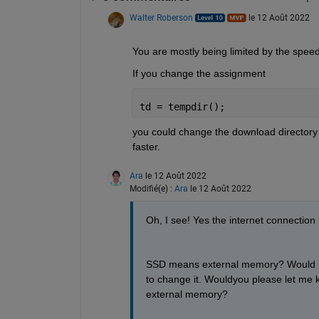
Walter Roberson
le 12 Août 2022
You are mostly being limited by the speed
If you change the assignment
td = tempdir();
you could change the download directory t
faster.
Ara
le 12 Août 2022
Modifié(e) :
Ara
le 12 Août 2022
Oh, I see! Yes the internet connection 
SSD means external memory? Would it be
to change it. Wouldyou please let me kn
external memory?