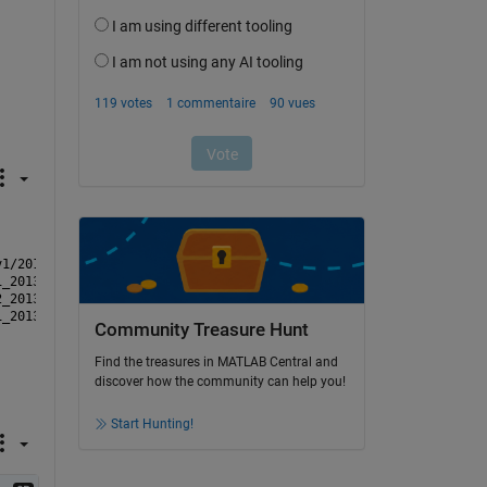
v1/2013.001/
1
_
2013.3520
_
nc	scnLv1_C002.2013.001.18.53.0027.G16.01
_
2013.3
2
_
2013.3520
_
nc	scnLv1_C002.2013.001.18.54.0001.G05.02
_
2013.3
1
_
2013.3520
_
nc	scnLv1_C002.2013.001.18.54.0023.G19.01
_
2013.3
Community Treasure Hunt
Find the treasures in MATLAB Central and
discover how the community can help you!
Start Hunting!