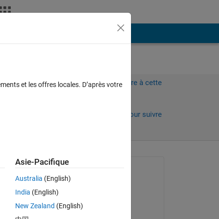
Plus
Connectez-vous pour répondre à cette
ments et les offres locales. D’après votre
question.
Partager
Connectez-vous pour suivre
l’activité
 anciens
Asie-Pacifique
Question posée :
Australia
(English)
Ara
India
(English)
le 6 Août 2022
New Zealand
(English)
Modifié(e) :