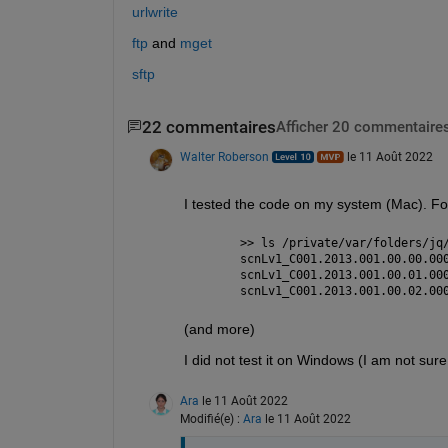
urlwrite
ftp
 and 
mget
sftp
22 commentaires
Afficher 20 commentaires
Walter Roberson
le 11 Août 2022
I tested the code on my system (Mac). F
>> ls /private/var/folders/jq
scnLv1_C001.2013.001.00.00.00
scnLv1_C001.2013.001.00.01.00
scnLv1_C001.2013.001.00.02.00
(and more)
I did not test it on Windows (I am not su
Ara
le 11 Août 2022
Modifié(e) :
Ara
le 11 Août 2022