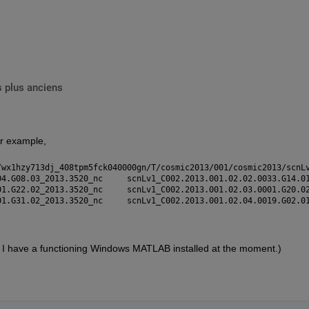
 plus anciens
or example,
/wx1hzy713dj_408tpm5fck040000gn/T/cosmic2013/001/cosmic2013/scnL
04.G08.03
_
2013.3520
_
nc	scnLv1_C002.2013.001.02.02.0033.G14.0
01.G22.02
_
2013.3520
_
nc	scnLv1_C002.2013.001.02.03.0001.G20.0
01.G31.02
_
2013.3520
_
nc	scnLv1_C002.2013.001.02.04.0019.G02.0
re I have a functioning Windows MATLAB installed at the moment.)