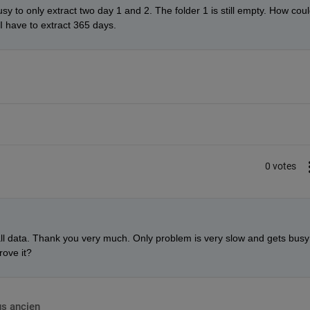
sy to only extract two day 1 and 2. The folder 1 is still empty. How coul
I have to extract 365 days.
0 votes
ll data. Thank you very much. Only problem is very slow and gets busy 
rove it? 
us ancien