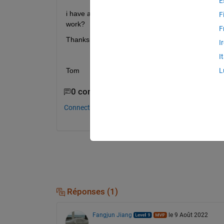
E
i have a question: Is there a way to pass the name 
F
work? 
F
Thanks for your help!
I
I
Tom
L
0 commentaires
Connectez-vous pour commenter.
Réponses (1)
Fangjun Jiang
le 9 Août 2022