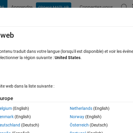
té
Apprendre
Connectez-vous
Obtenir MATLAB
t Playground
Discussions
Compétitions
Blogs
Publication
rcourir
FAQ MATLAB
Plus
e web
e of an input signal to a matlab function
tenu traduit dans votre langue (lorsqu'il est disponible) et voir les événe
ctionner la région suivante :
United States
.
 9 Août 2022
31 Vues (30 jours)
e web dans la liste suivante :
urope
elgium
(English)
Netherlands
(English)
0 votes
enmark
(English)
Norway
(English)
eutschland
(Deutsch)
Österreich
(Deutsch)