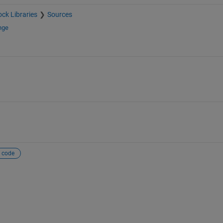
ock Libraries
Sources
nge
code