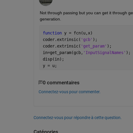
Not through passing but you can get it through ge
generation.
function 
y = fcn(u,x)
coder.extrinsic(
'gcb'
);
coder.extrinsic(
'get_param'
);
in=get_param(gcb,
'InputSignalNames'
);
disp(in);
y = u;
0 commentaires
Connectez-vous pour commenter.
Connectez-vous pour répondre à cette question.
Catégories