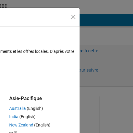
Plus
Connectez-vous pour répondre à cette
ments et les offres locales. D’après votre
question.
Partager
Connectez-vous pour suivre
l’activité
Asie-Pacifique
Question posée :
Australia
(English)
Tom
India
(English)
le 8 Août 2022
New Zealand
(English)
Réponse apportée :