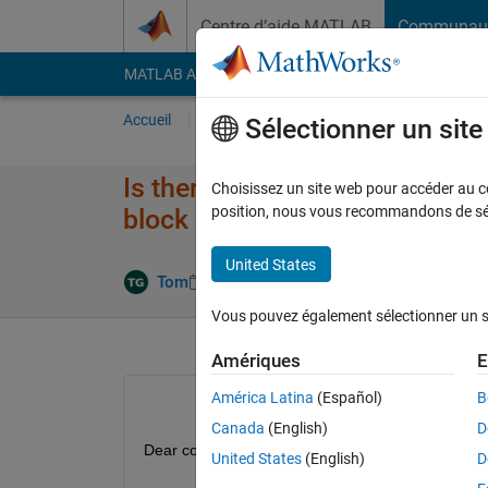
Passer au contenu
Centre d’aide MATLAB
Communau
MATLAB Answers
File Exchange
Cody
AI Cha
Accueil
Poser une question
Répondre
Pa
Sélectionner un sit
Is there a way to pass the nam
Choisissez un site web pour accéder au con
position, nous vous recommandons de séle
block in simulink?
United States
Mise à jour
Tom
8 Août 2022
1 Réponse
Vous pouvez également sélectionner un sit
Amériques
E
América Latina
(Español)
B
Canada
(English)
D
Dear community,
United States
(English)
D