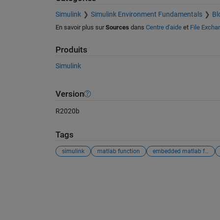
Simulink
Simulink Environment Fundamentals
Bl
En savoir plus sur
Sources
dans
Centre d'aide
et
File Excha
Produits
Simulink
Version
R2020b
Tags
simulink
matlab function
embedded matlab function
Voir également