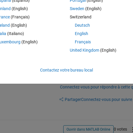
spaña
(Español)
Portugal
(English)
of an input signal to a matlab function block in simulink? If so, how does
inland
(English)
Sweden
(English)
rance
(Français)
Switzerland
reland
(English)
Deutsch
talia
(Italiano)
English
uxembourg
(English)
Français
United Kingdom
(English)
Contactez votre bureau local
Connectez-vous pour répondre à cette q
Partager
Connectez-vous pour suivre l
0 votes
Ouvrir dans MATLAB Online