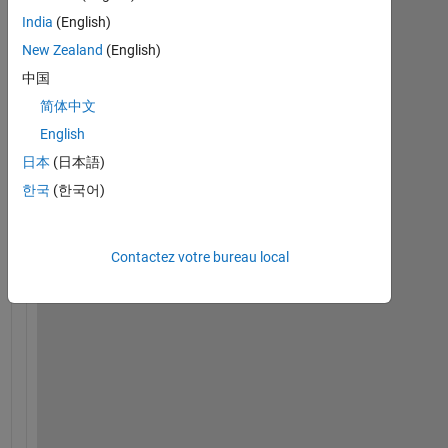
India
(English)
New Zealand
(English)
中国
H
简体中文
i
, 
English
日本
(日本語)
I 
한국
(한국어)
a
m 
s
Contactez votre bureau local
t
r
u
g
g
l
i
n
g 