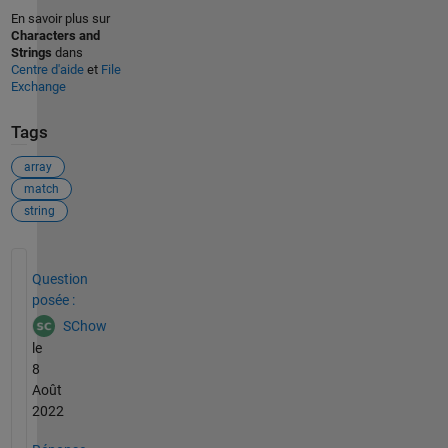
En savoir plus sur
Characters and
Strings
dans
Centre d'aide
et
File
Exchange
Tags
array
match
string
Voir également
Question
posée :
SChow
le
8
Août
2022