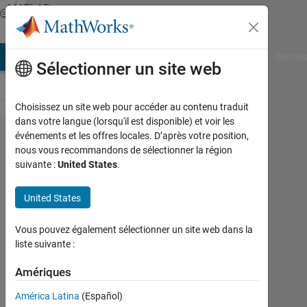
Passer au contenu
MATLAB
Answers
AB Answers
File Exchange
Cody
AI Chat Playground
Discuss
Sélectionner un site web
Choisissez un site web pour accéder au contenu traduit
dans votre langue (lorsqu'il est disponible) et voir les
Match
événements et les offres locales. D’après votre position,
nous vous recommandons de sélectionner la région
numbers
suivante :
United States
.
to
allocate
United States
text
Vous pouvez également sélectionner un site web dans la
liste suivante :
SChow
Amériques
8
Août
América Latina
(Español)
2022