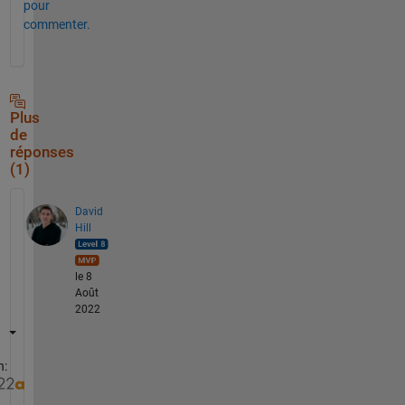
pour
commenter.
Plus
de
réponses
(1)
David
Hill
le 8
Août
2022
n: