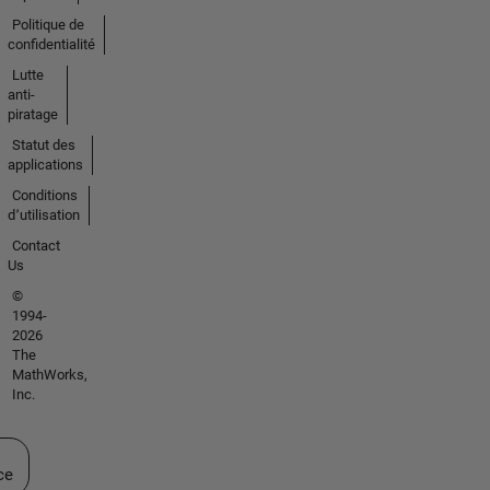
Politique de
confidentialité
Lutte
anti-
piratage
Statut des
applications
Conditions
d՚utilisation
Contact
Us
©
1994-
2026
The
MathWorks,
Inc.
ectionner un site web
ce