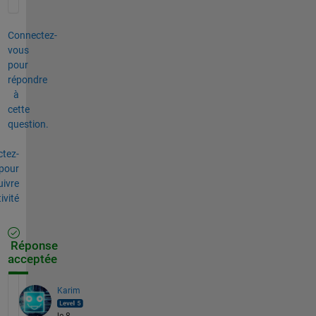
Connectez-
vous
pour
répondre
à
cette
question.
tez-
pour
uivre
tivité
Réponse
acceptée
Karim
le 8