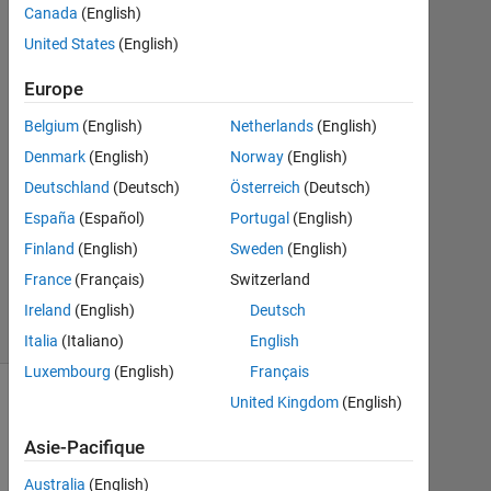
Canada
(English)
2
Réponses
United States
(English)
Europe
Réponse
acceptée
Belgium
(English)
Netherlands
(English)
Denmark
(English)
Norway
(English)
Mise
à
Deutschland
(Deutsch)
Österreich
(Deutsch)
jour
España
(Español)
Portugal
(English)
8
Finland
(English)
Sweden
(English)
Août
France
(Français)
Switzerland
2022
7 Vues
Ireland
(English)
Deutsch
(30 jours)
Italia
(Italiano)
English
Luxembourg
(English)
Français
United Kingdom
(English)
Asie-Pacifique
Australia
(English)